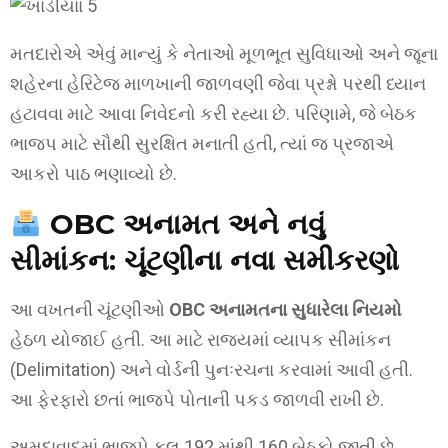
મતદારોએ એવું માન્યું કે નેતાઓ મૂળભૂત સુવિધાઓ અને જૂના
શહેરના હેરિટેજ માળખાની જાળવણી જેવા પ્રશ્નો પરથી ધ્યાન
હટાવવા માટે આવા નિવેદનો કરી રહ્યા છે. પરિણામે, જે બેઠક
ભાજપ માટે સૌથી સુરક્ષિત મનાતી હતી, ત્યાં જ પ્રજાએ
આકરો પાઠ ભણાવ્યો છે.
OBC અનામત અને નવું
સીમાંકન: ચૂંટણીના નવા સમીકરણો
આ વખતની ચૂંટણીઓ
OBC અનામતના સુધારેલા નિયમો
હેઠળ યોજાઈ હતી. આ માટે રાજ્યમાં વ્યાપક સીમાંકન
(Delimitation) અને વોર્ડની પુનઃરચના કરવામાં આવી હતી.
આ ફેરફારો છતાં ભાજપે પોતાની પકડ જાળવી રાખી છે.
અમદાવાદમાં ભાજપે કુલ 192 માંથી 160 બેઠકો જીતી છે,