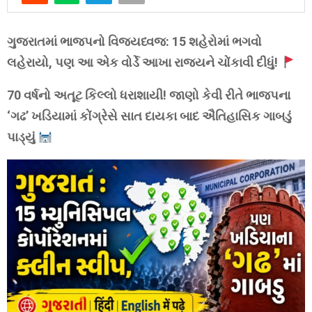
ગુજરાતમાં ભાજપનો વિજયધ્વજ: 15 શહેરોમાં ભગવો
લહેરાયો, પણ આ એક વોર્ડે આખા રાજ્યને ચોંકાવી દીધું!
70 વર્ષનો અતૂટ કિલ્લો ધરાશાયી! જાણો કેવી રીતે ભાજપના
‘ગઢ’ ખડિયામાં કોંગ્રેસે સાત દાયકા બાદ ઐતિહાસિક ગાબડું
પાડ્યું