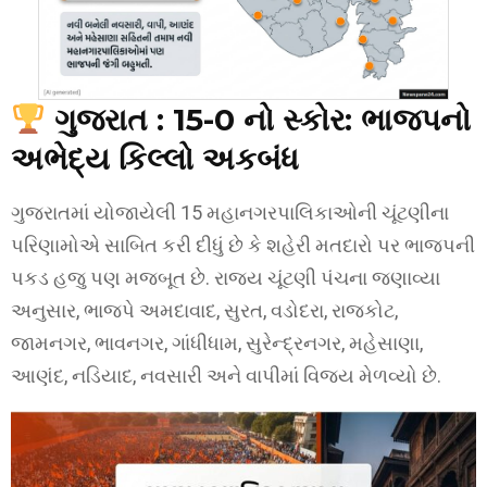
ગુજરાત : 15-0 નો સ્કોર: ભાજપનો
અભેદ્ય કિલ્લો અકબંધ
ગુજરાતમાં યોજાયેલી 15 મહાનગરપાલિકાઓની ચૂંટણીના
પરિણામોએ સાબિત કરી દીધું છે કે શહેરી મતદારો પર ભાજપની
પકડ હજુ પણ મજબૂત છે. રાજ્ય ચૂંટણી પંચના જણાવ્યા
અનુસાર, ભાજપે અમદાવાદ, સુરત, વડોદરા, રાજકોટ,
જામનગર, ભાવનગર, ગાંધીધામ, સુરેન્દ્રનગર, મહેસાણા,
આણંદ, નડિયાદ, નવસારી અને વાપીમાં વિજય મેળવ્યો છે.