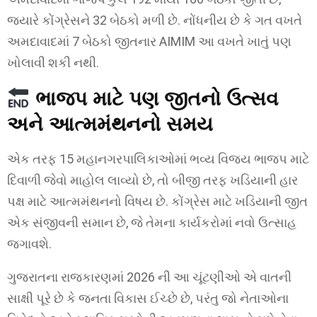
જ્યારે કોંગ્રેસને 32 બેઠકો મળી છે. નોંધનીય છે કે ગત વખતે
અમદાવાદમાં 7 બેઠકો જીતનાર AIMIM આ વખતે ખાતું પણ
ખોલાવી શકી નથી.
ભાજપ માટે પણ જીતનો ઉત્સવ
અને આત્મમંથનનો સમય
એક તરફ 15 મહાનગરપાલિકાઓમાં ભવ્ય વિજય ભાજપ માટે
દિવાળી જેવો માહોલ લાવ્યો છે, તો બીજી તરફ ખડિયાની હાર
પક્ષ માટે આત્મમંથનનો વિષય છે. કોંગ્રેસ માટે ખડિયાની જીત
એક સંજીવની સમાન છે, જે તેમના કાર્યકરોમાં નવો ઉત્સાહ
જગાવશે.
ગુજરાતના રાજકારણમાં 2026 ની આ ચૂંટણીઓ એ વાતની
સાક્ષી પૂરે છે કે જનતા વિકાસ ઈચ્છે છે, પરંતુ જો નેતાઓના