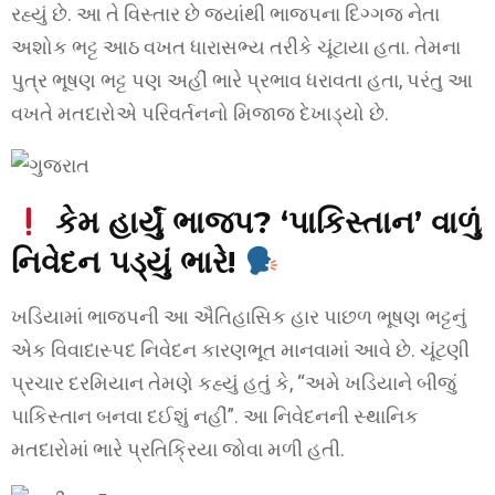
રહ્યું છે. આ તે વિસ્તાર છે જ્યાંથી ભાજપના દિગ્ગજ નેતા
અશોક ભટ્ટ આઠ વખત ધારાસભ્ય તરીકે ચૂંટાયા હતા. તેમના
પુત્ર ભૂષણ ભટ્ટ પણ અહીં ભારે પ્રભાવ ધરાવતા હતા, પરંતુ આ
વખતે મતદારોએ પરિવર્તનનો મિજાજ દેખાડ્યો છે.
કેમ હાર્યું ભાજપ? ‘પાકિસ્તાન’ વાળું
નિવેદન પડ્યું ભારે!
ખડિયામાં ભાજપની આ ઐતિહાસિક હાર પાછળ ભૂષણ ભટ્ટનું
એક વિવાદાસ્પદ નિવેદન કારણભૂત માનવામાં આવે છે. ચૂંટણી
પ્રચાર દરમિયાન તેમણે કહ્યું હતું કે, “અમે ખડિયાને બીજું
પાકિસ્તાન બનવા દઈશું નહીં”. આ નિવેદનની સ્થાનિક
મતદારોમાં ભારે પ્રતિક્રિયા જોવા મળી હતી.