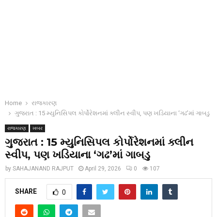
Home
રાજકારણ
ગુજરાત : 15 મ્યુનિસિપલ કોર્પોરેશનમાં ક્લીન સ્વીપ, પણ ખડિયાના ‘ગઢ’માં ગાબડુ
રાજકારણ
ખબર
ગુજરાત : 15 મ્યુનિસિપલ કોર્પોરેશનમાં ક્લીન
સ્વીપ, પણ ખડિયાના ‘ગઢ’માં ગાબડુ
by
SAHAJANAND RAJPUT
April 29, 2026
0
107
SHARE
0