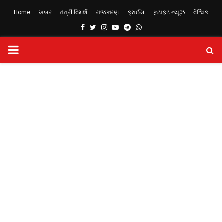
Home
ખબર
તંત્રી વિમર્શ
રાજકારણ
ક્રાઈમ
ફટાફટ ન્યૂઝ
વૈશ્વિક
Facebook
Twitter
Instagram
Youtube
Telegram
Whatsapp
PRIMARY
MENU