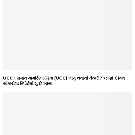
UCC : સમાન નાગરિક સંહિતા (UCC) લાગુ થવાની તૈયારી? જાણો CMને
સોંપાયેલા રિપોર્ટમાં શું છે ખાસ!