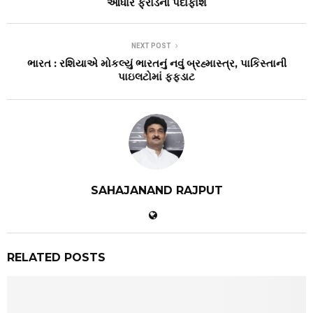
આધાર ફ્રોડનો પર્દાફાશ
NEXT POST
ભારત : રશિયાએ મોકલ્યું ભારતનું નવું બ્રહ્માસ્ત્ર, પાકિસ્તાની
પાઇલટોમાં ફફડાટ
SAHAJANAND RAJPUT
RELATED POSTS