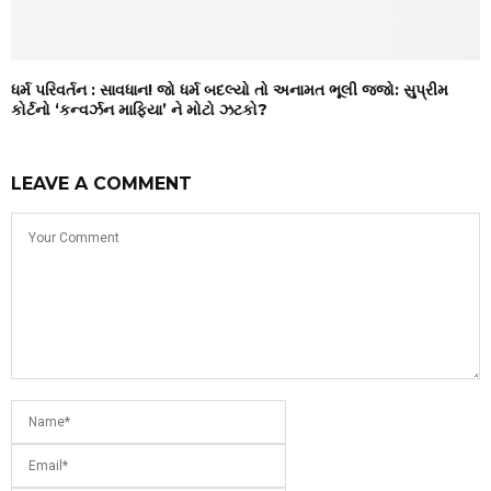
ધર્મ પરિવર્તન : સાવધાન! જો ધર્મ બદલ્યો તો અનામત ભૂલી જજો: સુપ્રીમ
કોર્ટનો ‘કન્વર્ઝન માફિયા’ ને મોટો ઝટકો?
LEAVE A COMMENT