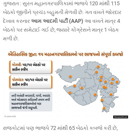
ગુજરાત : સુરત મહાનગરપાલિકામાં ભાજપે 120 માંથી 115
બેઠકો જીતીને પ્રચંડ બહુમતી મેળવી છે. ગત વખતે જોરદાર
દેખાવ કરનાર
આમ આદમી પાર્ટી (AAP)
આ વખતે માત્ર 4
બેઠકો પર સમેટાઈ ગઈ છે, જ્યારે કોંગ્રેસને માત્ર 1 બેઠક
મળી છે.
રાજકોટમાં પણ ભાજપે 72 માંથી 65 બેઠકો કબજે કરી છે,