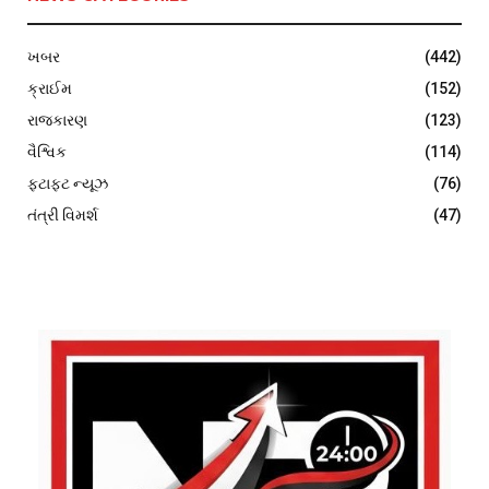
ખબર
(442)
ક્રાઈમ
(152)
રાજકારણ
(123)
વૈશ્વિક
(114)
ફટાફટ ન્યૂઝ
(76)
તંત્રી વિમર્શ
(47)