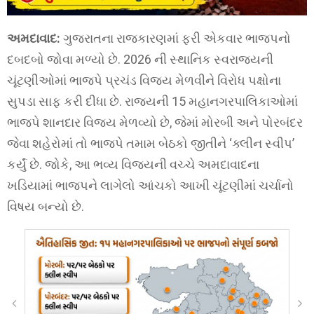
અમદાવાદ:
ગુજરાતના રાજકારણમાં ફરી એકવાર ભાજપનો
દબદબો જોવા મળ્યો છે. 2026 ની સ્થાનિક સ્વરાજ્યની
ચૂંટણીઓમાં ભાજપે પ્રચંડ વિજય મેળવીને વિરોધ પક્ષોના
સુપડા સાફ કરી દીધા છે. રાજ્યની 15 મહાનગરપાલિકાઓમાં
ભાજપે શાનદાર વિજય મેળવ્યો છે, જેમાં મોરબી અને પોરબંદર
જેવા શહેરોમાં તો ભાજપે તમામ બેઠકો જીતીને ‘ક્લીન સ્વીપ’
કર્યું છે. જોકે, આ ભવ્ય વિજયની વચ્ચે અમદાવાદના
ખડિયામાં ભાજપને લાગેલો આંચકો આખી ચૂંટણીમાં ચર્ચાનો
વિષય બન્યો છે.