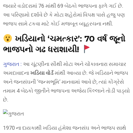
જ્યારે વડોદરામાં 76 માંથી 69 બેઠકો ભાજપના ફાળે ગઈ છે.
આ પરિણામો દર્શાવે છે કે મોટા શહેરોમાં વિપક્ષ પાસે હજુ પણ
ભાજપ સામે ટકવા માટે કોઈ મજબૂત વ્યૂહરચના નથી.
ખડિયાનો ‘ચમત્કાર’: 70 વર્ષ જૂનો
ભાજપનો ગઢ ધરાશાયી!
ગુજરાત :
આ ચૂંટણીના સૌથી મોટા અને ચોંકાવનારા સમાચાર
અમદાવાદના
ખડિયા વોર્ડ
માંથી આવ્યા છે. જે ખડિયાને ભાજપ
અને જનસંઘની ‘જન્મભૂમિ’ માનવામાં આવે છે, ત્યાં કોંગ્રેસે
તમામ 4 બેઠકો જીતીને ભાજપના અજેય કિલ્લાને તોડી પાડ્યો
છે.
1970 ના દાયકાથી ખડિયા હંમેશા જનસંઘ અને ભાજપ સાથે