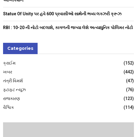
Statue Of Unity પર હવે 600 પ્રવાસીઓ સાથેની ભવ્ય લક્ઝરી ક્રૂઝ
RBI : ₹10-20 ની નોટો બદલાશે, કાગળની જગ્યા લેશે અત્યાધુનિક પોલિમર નોટો
Categories
ક્રાઈમ
(152)
ખબર
(442)
તંત્રી વિમર્શ
(47)
ફટાફટ ન્યૂઝ
(76)
રાજકારણ
(123)
વૈશ્વિક
(114)