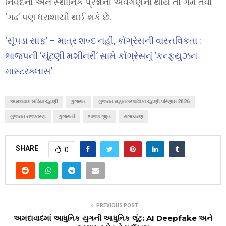
નિવેદનો અને સ્થાનિક પ્રશ્નોની અવગણના થાય તો ગમે તેવા
‘ગઢ’ પણ ધરાશાયી થઈ શકે છે.
‘સૂંપડા સાફ’ – માત્ર શબ્દ નહીં, કોંગ્રેસની વાસ્તવિકતા :
ભાજપની ‘ચૂંટણી મશીનરી’ સામે કોંગ્રેસનું ‘કન્ફ્યુઝન
માસ્ટરક્લાસ’
અમદાવાદ ખડિયા ચૂંટણી
ગુજરાત
ગુજરાત મહાનગરપાલિકા ચૂંટણી પરિણામ 2026
ગુજરાત રાજકારણ
ગુજરાતી
ભાજપ જીત
રાજકારણ
SHARE
0
PREVIOUS POST
અમદાવાદમાં આધુનિક યુગની આધુનિક લૂંટ: AI Deepfake અને