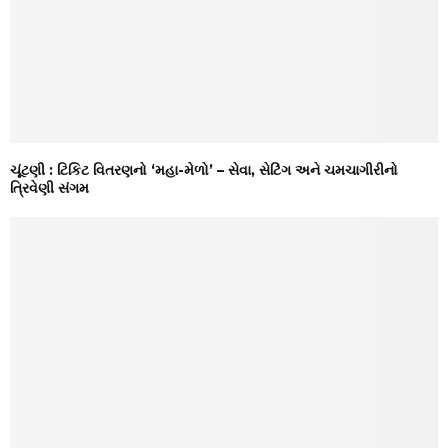
ચૂંટણી : ટિકિટ વિતરણનો ‘મહા-મેળો’ – સેવા, સેટિંગ અને ચમચાગીરીનો
ત્રિવેણી સંગમ