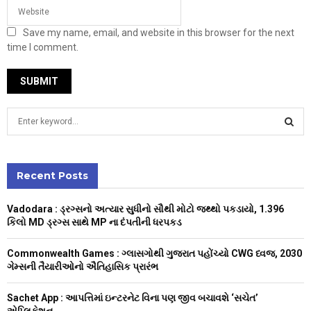
Save my name, email, and website in this browser for the next
time I comment.
S
e
a
S
r
c
Recent Posts
E
h
f
A
Vadodara : ડ્રગ્સનો અત્યાર સુધીનો સૌથી મોટો જથ્થો પકડાયો, 1.396
o
કિલો MD ડ્રગ્સ સાથે MP ના દંપતીની ધરપકડ
r
R
:
Commonwealth Games : ગ્લાસગોથી ગુજરાત પહોંચ્યો CWG ધ્વજ, 2030
C
ગેમ્સની તૈયારીઓનો ઐતિહાસિક પ્રારંભ
H
Sachet App : આપત્તિમાં ઇન્ટરનેટ વિના પણ જીવ બચાવશે ‘સચેત’
એપ્લિકેશન