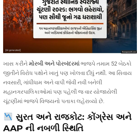
ખાસ કરીને
મોરબી અને પોરબંદરમાં
ભાજપે તમામ 52 બેઠકો
જીતીને વિરોધ પક્ષોને ખાતું પણ ખોલવા દીધું નથી. આ સિવાય
નવસારી, ગાંધીધામ અને વાપી જેવી નવી બનેલી
મહાનગરપાલિકાઓમાં પણ પહેલી જ વાર યોજાયેલી
ચૂંટણીમાં ભાજપે વિજયનો પતાકા લહેરાવ્યો છે.
સુરત અને રાજકોટ: કોંગ્રેસ અને
AAP ની નબળી સ્થિતિ