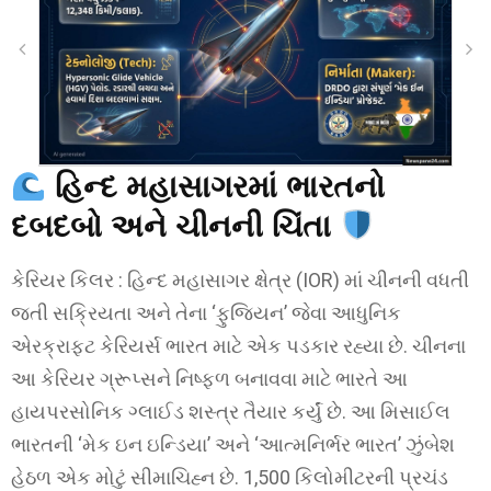
હિન્દ મહાસાગરમાં ભારતનો
દબદબો અને ચીનની ચિંતા
કેરિયર કિલર : હિન્દ મહાસાગર ક્ષેત્ર (IOR) માં ચીનની વધતી
જતી સક્રિયતા અને તેના ‘ફુજિયન’ જેવા આધુનિક
એરક્રાફ્ટ કેરિયર્સ ભારત માટે એક પડકાર રહ્યા છે. ચીનના
આ કેરિયર ગ્રૂપ્સને નિષ્ફળ બનાવવા માટે ભારતે આ
હાયપરસોનિક ગ્લાઈડ શસ્ત્ર તૈયાર કર્યું છે. આ મિસાઈલ
ભારતની ‘મેક ઇન ઇન્ડિયા’ અને ‘આત્મનિર્ભર ભારત’ ઝુંબેશ
હેઠળ એક મોટું સીમાચિહ્ન છે. 1,500 કિલોમીટરની પ્રચંડ