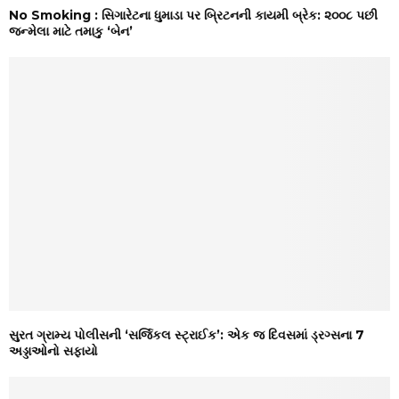
No Smoking : સિગારેટના ધુમાડા પર બ્રિટનની કાયમી બ્રેક: ૨૦૦૮ પછી
જન્મેલા માટે તમાકુ ‘બેન’
સુરત ગ્રામ્ય પોલીસની ‘સર્જિકલ સ્ટ્રાઈક’: એક જ દિવસમાં ડ્રગ્સના 7
અડ્ડાઓનો સફાયો