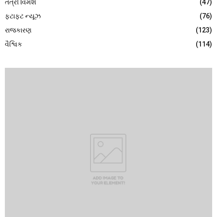
તંત્રી વિમર્શ
(47)
ફટાફટ ન્યૂઝ
(76)
રાજકારણ
(123)
વૈશ્વિક
(114)