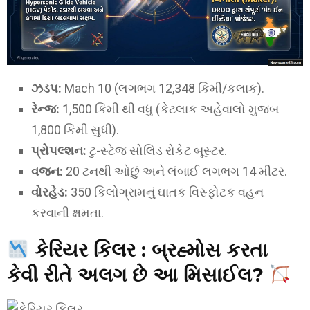
ઝડપ:
Mach 10 (લગભગ 12,348 કિમી/કલાક).
રેન્જ:
1,500 કિમી થી વધુ (કેટલાક અહેવાલો મુજબ
1,800 કિમી સુધી).
પ્રોપલ્શન:
ટુ-સ્ટેજ સોલિડ રોકેટ બૂસ્ટર.
વજન:
20 ટનથી ઓછું અને લંબાઈ લગભગ 14 મીટર.
વોરહેડ:
350 કિલોગ્રામનું ઘાતક વિસ્ફોટક વહન
કરવાની ક્ષમતા.
કેરિયર કિલર :
બ્રહ્મોસ કરતા
કેવી રીતે અલગ છે આ મિસાઈલ?