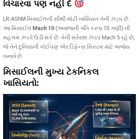
વિચારવા પણ નહીં દે
LR-AShM મિસાઈલની સૌથી મોટી ખાસિયત તેની ઝડપ છે.
આ મિસાઈલ
Mach 10
(અવાજની ગતિ કરતા 10 ગણી) ની
મહત્તમ ઝડપે ઉડી શકે છે. તેની સરેરાશ ઝડપ Mach 5 રહે છે,
જે તેને દુનિયાની કોઈપણ એર ડિફેન્સ સિસ્ટમ માટે અજેય
બનાવે છે.
મિસાઈલની મુખ્ય ટેકનિકલ
ખાસિયતો: