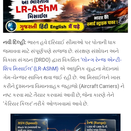
નવી દિલ્હી:
ભારત હવે દરિયાઈ સીમાઓ પર પોતાની ધાક
જમાવવા માટે સંપૂર્ણપણે સજ્જ છે. સંરક્ષણ સંશોધન અને
વિકાસ સંગઠન (DRDO) દ્વારા વિકસિત
‘લોન્ગ રેન્જ એન્ટી-
શિપ મિસાઈલ’ (LR-AShM)
એ આધુનિક યુદ્ધના મેદાનમાં
ગેમ-ચેન્જર સાબિત થવા જઈ રહી છે. આ મિસાઈલને ખાસ
કરીને દુશ્મનના વિમાનવાહક જહાજો (Aircraft Carriers) ને
નષ્ટ કરવા માટે તૈયાર કરવામાં આવી છે, જેના કારણે તેને
‘કેરિયર કિલર’ તરીકે ઓળખવામાં આવે છે.