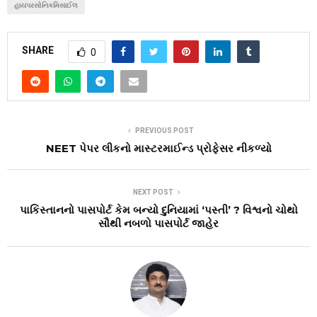
હાયપરસોનિકમિસાઈલ
SHARE
0
PREVIOUS POST
NEET પેપર લીકનો માસ્ટરમાઈન્ડ પ્રોફેસર નીકળ્યો
NEXT POST
પાકિસ્તાનનો પાસપોર્ટ કેમ બન્યો દુનિયામાં ‘પસ્તી’ ? વિશ્વનો ચોથો
સૌથી નબળો પાસપોર્ટ જાહેર