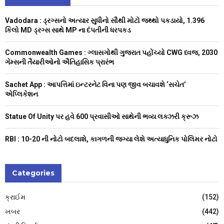
h
f
A
Vadodara : ડ્રગ્સનો અત્યાર સુધીનો સૌથી મોટો જથ્થો પકડાયો, 1.396
o
કિલો MD ડ્રગ્સ સાથે MP ના દંપતીની ધરપકડ
r
R
:
Commonwealth Games : ગ્લાસગોથી ગુજરાત પહોંચ્યો CWG ધ્વજ, 2030
C
ગેમ્સની તૈયારીઓનો ઐતિહાસિક પ્રારંભ
H
Sachet App : આપત્તિમાં ઇન્ટરનેટ વિના પણ જીવ બચાવશે ‘સચેત’
એપ્લિકેશન
Statue Of Unity પર હવે 600 પ્રવાસીઓ સાથેની ભવ્ય લક્ઝરી ક્રૂઝ
RBI : ₹10-20 ની નોટો બદલાશે, કાગળની જગ્યા લેશે અત્યાધુનિક પોલિમર નોટો
Categories
ક્રાઈમ
(152)
ખબર
(442)