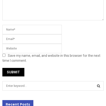
Save my name, email, and website in this browser for the next
time I comment.
S
e
a
S
r
c
Recent Posts
E