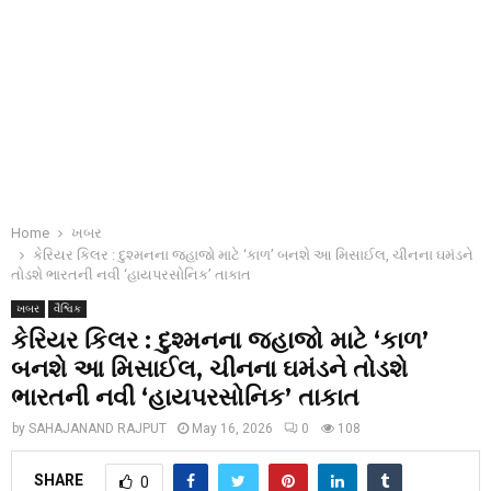
Home
ખબર
કેરિયર કિલર : દુશ્મનના જહાજો માટે ‘કાળ’ બનશે આ મિસાઈલ, ચીનના ઘમંડને
તોડશે ભારતની નવી ‘હાયપરસોનિક’ તાકાત
ખબર
વૈશ્વિક
કેરિયર કિલર : દુશ્મનના જહાજો માટે ‘કાળ’
બનશે આ મિસાઈલ, ચીનના ઘમંડને તોડશે
ભારતની નવી ‘હાયપરસોનિક’ તાકાત
by
SAHAJANAND RAJPUT
May 16, 2026
0
108
SHARE
0