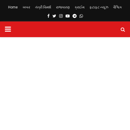
Home
ખબર
તંત્રી વિમર્શ
રાજકારણ
ક્રાઈમ
ફટાફટ ન્યૂઝ
વૈશ્વિક
Facebook
Twitter
Instagram
Youtube
Telegram
Whatsapp
PRIMARY
MENU