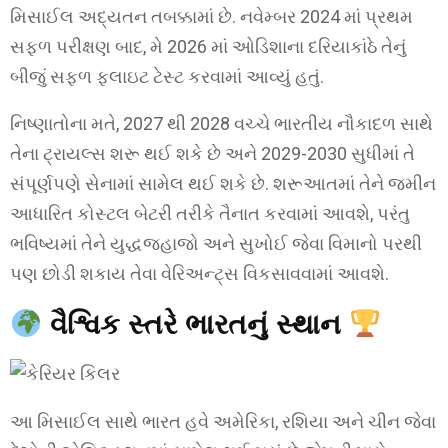
મિસાઈલ અદ્યતન તબક્કામાં છે. નવેમ્બર 2024 માં પ્રથમ
સફળ પરીક્ષણ બાદ, મે 2026 માં ઓડિશાના દરિયાકાંઠે તેનું
બીજું સફળ ફ્લાઇટ ટેસ્ટ કરવામાં આવ્યું હતું.
નિષ્ણાતોના મતે, 2027 થી 2028 વચ્ચે ભારતીય નૌકાદળ સાથે
તેના ટ્રાયલ્સ શરૂ થઈ શકે છે અને 2029-2030 સુધીમાં તે
સંપૂર્ણપણે સેનામાં સામેલ થઈ શકે છે. શરૂઆતમાં તેને જમીન
આધારિત કોસ્ટલ બેટરી તરીકે તૈનાત કરવામાં આવશે, પરંતુ
ભવિષ્યમાં તેને યુદ્ધજહાજો અને સુખોઈ જેવા વિમાનો પરથી
પણ છોડી શકાય તેવા વેરિઅન્ટ્સ વિકસાવવામાં આવશે.
વૈશ્વિક સ્તરે ભારતનું સ્થાન
આ મિસાઈલ સાથે ભારત હવે અમેરિકા, રશિયા અને ચીન જેવા