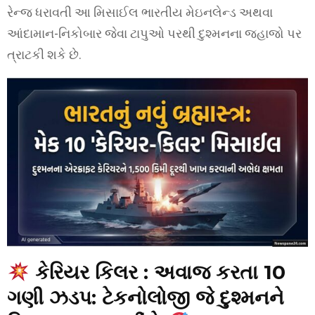
રેન્જ ધરાવતી આ મિસાઈલ ભારતીય મેઇનલેન્ડ અથવા
આંદામાન-નિકોબાર જેવા ટાપુઓ પરથી દુશ્મનના જહાજો પર
ત્રાટકી શકે છે.
કેરિયર કિલર
:
અવાજ કરતા 10
ગણી ઝડપ: ટેકનોલોજી જે દુશ્મનને