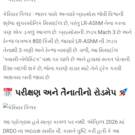
કેરિયર કિલર : ભારત પાસે અત્યારે બ્રહ્મોસ જેવી વિશ્વની
શ્રેષ્ઠ સુપરસોનિક મિસાઈલ છે, પરંતુ LR-AShM તેના કરતા
પણ એક ડગલું આગળ છે. બ્રહ્મોસની ઝડપ Mach 3 છે અને
રેન્જ લગભગ 800 કિમી છે, જ્યારે LR-AShM ની ઝડપ
તેનાથી 3 ગણી અને રેન્જ બમણી છે. વળી, આ મિસાઈલ
‘ક્વાસી-બેલેસ્ટિક’ પાથ પર ચાલે છે અને હવામાં સતત પોતાની
દિશા બદલી શકે છે, જેના કારણે રાડાર માટે તેને ટ્રેક કરવી
અશક્ય બની જાય છે.
પરીક્ષણ અને તૈનાતીનો રોડમેપ
આ પ્રોગ્રામ હવે માત્ર કાગળ પર નથી. એપ્રિલ 2026 માં
DRDO ના અધ્યક્ષ સમીર વી. કામતે પુષ્ટિ કરી હતી કે આ