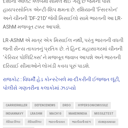
દેશોની એલિટ ક્લબમાં સામેલ થઈ ગયું છે જેમની પાસે
હાયપરસોનિક એન્ટી-શિપ ક્ષમતા છે. રશિયાની ‘ત્સિરકોન’
અને ચીનની ‘DF-21D’ જેવી મિસાઈલો સામે ભારતની આ LR-
AShM મજબૂત ટક્કર આપશે.
LR-AShM એ માત્ર એક મિસાઈલ નથી, પરંતુ ભારતની વધતી
જતી સૈન્ય તાકાતનું પ્રતિક છે. તે હિન્દ મહાસાગરમાં ચીનની
‘કેરિયર પોલિટિક્સ’ ને મજબૂત જવાબ આપશે અને ભારતની
દરિયાઈ સીમાઓને લોખંડી કવચ પૂરું પાડશે.
રાજકોટ : વિધર્મી હેડ કોન્સ્ટેબલે મા-દીકરીની ઈજ્જત લૂંટી,
પોલીસે ગણતરીના કલાકોમાં ઝડપ્યો
CARRIERKILLER
DEFENCENEWS
DRDO
HYPERSONICMISSILE
INDIANNAVY
LRASHM
MACH10
MAKEININDIA
MISSILETEST
કેરિયર કિલર
કેરિયરકિલર
ભારતનીતાકાત
ભારતીયનૌકાદળ
સંરક્ષણસમાચાર