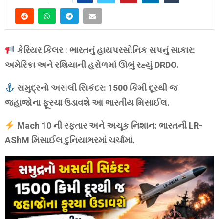
કેરિયર કિલર : ભારતનું હાયપરસોનિક સપનું સાકાર:
અમેરિકા અને રશિયાની હરોળમાં ઊભું રહ્યું DRDO.
સમુદ્રનો અસલી સિકંદર: 1500 કિમી દૂરથી જ
જહાજોના ફૂરચા ઉડાવશે આ ભારતીય મિસાઈલ.
Mach 10 ની રફ્તાર અને અચૂક નિશાન: ભારતની LR-
AShM મિસાઈલ દુનિયાભરમાં ચર્ચામાં.