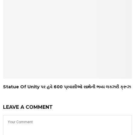
Statue Of Unity પર હવે 600 પ્રવાસીઓ સાથેની ભવ્ય લક્ઝરી ક્રૂઝ
LEAVE A COMMENT