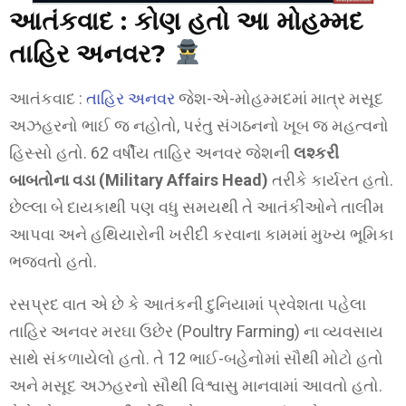
આતંકવાદ :
કોણ હતો આ મોહમ્મદ
તાહિર અનવર?
આતંકવાદ :
તાહિર અનવર
જેશ-એ-મોહમ્મદમાં માત્ર મસૂદ
અઝહરનો ભાઈ જ નહોતો, પરંતુ સંગઠનનો ખૂબ જ મહત્વનો
હિસ્સો હતો. 62 વર્ષીય તાહિર અનવર જેશની
લશ્કરી
બાબતોના વડા (Military Affairs Head)
તરીકે કાર્યરત હતો.
છેલ્લા બે દાયકાથી પણ વધુ સમયથી તે આતંકીઓને તાલીમ
આપવા અને હથિયારોની ખરીદી કરવાના કામમાં મુખ્ય ભૂમિકા
ભજવતો હતો.
રસપ્રદ વાત એ છે કે આતંકની દુનિયામાં પ્રવેશતા પહેલા
તાહિર અનવર મરઘા ઉછેર (Poultry Farming) ના વ્યવસાય
સાથે સંકળાયેલો હતો. તે 12 ભાઈ-બહેનોમાં સૌથી મોટો હતો
અને મસૂદ અઝહરનો સૌથી વિશ્વાસુ માનવામાં આવતો હતો.