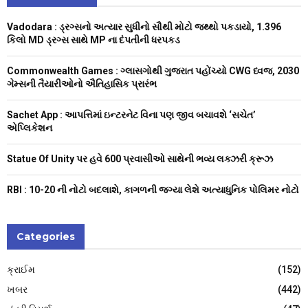
h
f
A
Vadodara : ડ્રગ્સનો અત્યાર સુધીનો સૌથી મોટો જથ્થો પકડાયો, 1.396
o
કિલો MD ડ્રગ્સ સાથે MP ના દંપતીની ધરપકડ
r
R
:
Commonwealth Games : ગ્લાસગોથી ગુજરાત પહોંચ્યો CWG ધ્વજ, 2030
C
ગેમ્સની તૈયારીઓનો ઐતિહાસિક પ્રારંભ
H
Sachet App : આપત્તિમાં ઇન્ટરનેટ વિના પણ જીવ બચાવશે ‘સચેત’
એપ્લિકેશન
Statue Of Unity પર હવે 600 પ્રવાસીઓ સાથેની ભવ્ય લક્ઝરી ક્રૂઝ
RBI : ₹10-20 ની નોટો બદલાશે, કાગળની જગ્યા લેશે અત્યાધુનિક પોલિમર નોટો
Categories
ક્રાઈમ
(152)
ખબર
(442)