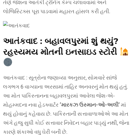
તેણે જેશના આતંકી ટ્રેનિંગ કેમ્પ ચલાવવામાં અને
લોજિસ્ટિક્સ પૂરા પાડવામાં મહારત હાંસલ કરી હતી.
આતંકવાદ :
બહાવલપુરમાં શું થયું?
રહસ્યમય મોતની ઇનસાઇડ સ્ટોરી
આતંકવાદ : સૂત્રોના જણાવ્યા અનુસાર, સોમવારે સાંજે
લગભગ 6 વાગ્યાના અરસામાં તાહિર અનવરનું મોત થયું હતું.
આ મોત પાકિસ્તાનના બહાવલપુરમાં આવેલા જેશ-એ-
મોહમ્મદના નવા હેડક્વાર્ટર
‘મારકઝ ઉસ્માન-ઓ-અલી’
માં
થયું હોવાનું કહેવાય છે. પાકિસ્તાની સત્તાવાળાઓએ આ મોત
અંગે હજુ સુધી કોઈ સત્તાવાર નિવેદન બહાર પાડ્યું નથી, જેના
કારણે શંકાઓ વધુ ઘેરી બની છે.