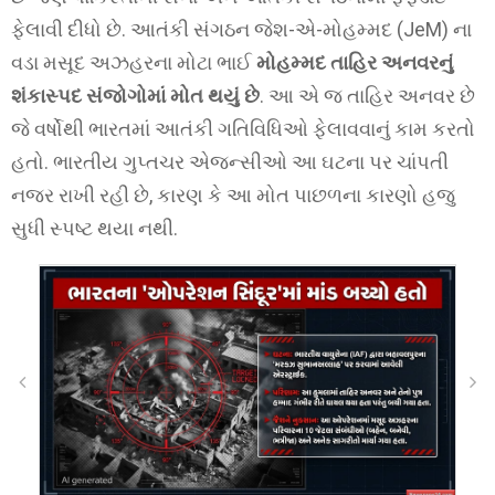
ફેલાવી દીધો છે. આતંકી સંગઠન જેશ-એ-મોહમ્મદ (JeM) ના
વડા મસૂદ અઝહરના મોટા ભાઈ
મોહમ્મદ તાહિર અનવરનું
શંકાસ્પદ સંજોગોમાં મોત થયું છે
. આ એ જ તાહિર અનવર છે
જે વર્ષોથી ભારતમાં આતંકી ગતિવિધિઓ ફેલાવવાનું કામ કરતો
હતો. ભારતીય ગુપ્તચર એજન્સીઓ આ ઘટના પર ચાંપતી
નજર રાખી રહી છે, કારણ કે આ મોત પાછળના કારણો હજુ
સુધી સ્પષ્ટ થયા નથી.