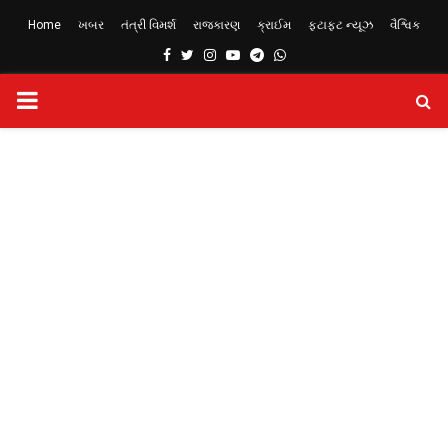
Home
ખબર
તંત્રી વિમર્શ
રાજકારણ
ક્રાઈમ
ફટાફટ ન્યૂઝ
વૈશ્વિક
Facebook
Twitter
Instagram
Youtube
Telegram
Whatsapp
PRIMARY
MENU