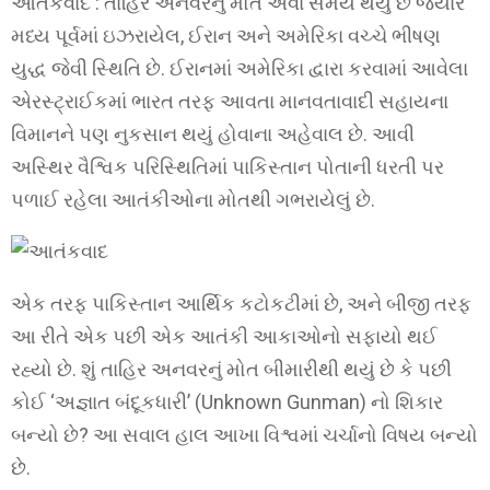
આતંકવાદ : તાહિર અનવરનું મોત એવા સમયે થયું છે જ્યારે
મધ્ય પૂર્વમાં ઇઝરાયેલ, ઈરાન અને અમેરિકા વચ્ચે ભીષણ
યુદ્ધ જેવી સ્થિતિ છે. ઈરાનમાં અમેરિકા દ્વારા કરવામાં આવેલા
એરસ્ટ્રાઈકમાં ભારત તરફ આવતા માનવતાવાદી સહાયના
વિમાનને પણ નુકસાન થયું હોવાના અહેવાલ છે. આવી
અસ્થિર વૈશ્વિક પરિસ્થિતિમાં પાકિસ્તાન પોતાની ધરતી પર
પળાઈ રહેલા આતંકીઓના મોતથી ગભરાયેલું છે.
એક તરફ પાકિસ્તાન આર્થિક કટોકટીમાં છે, અને બીજી તરફ
આ રીતે એક પછી એક આતંકી આકાઓનો સફાયો થઈ
રહ્યો છે. શું તાહિર અનવરનું મોત બીમારીથી થયું છે કે પછી
કોઈ ‘અજ્ઞાત બંદૂકધારી’ (Unknown Gunman) નો શિકાર
બન્યો છે? આ સવાલ હાલ આખા વિશ્વમાં ચર્ચાનો વિષય બન્યો
છે.