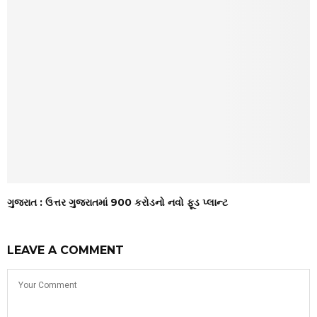
ગુજરાત : ઉત્તર ગુજરાતમાં ₹900 કરોડનો નવો ફૂડ પ્લાન્ટ
LEAVE A COMMENT