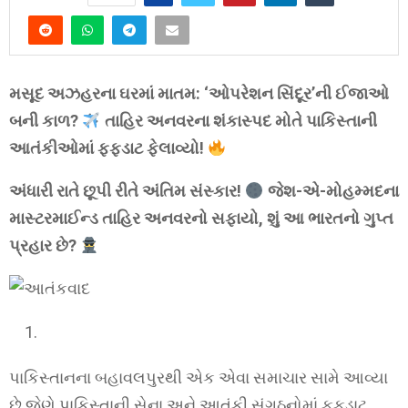
મસૂદ અઝહરના ઘરમાં માતમ: ‘ઓપરેશન સિંદૂર’ની ઈજાઓ
બની કાળ?
તાહિર અનવરના શંકાસ્પદ મોતે પાકિસ્તાની
આતંકીઓમાં ફફડાટ ફેલાવ્યો!
અંધારી રાતે છૂપી રીતે અંતિમ સંસ્કાર!
જેશ-એ-મોહમ્મદના
માસ્ટરમાઈન્ડ તાહિર અનવરનો સફાયો, શું આ ભારતનો ગુપ્ત
પ્રહાર છે?
પાકિસ્તાનના બહાવલપુરથી એક એવા સમાચાર સામે આવ્યા
છે જેણે પાકિસ્તાની સેના અને આતંકી સંગઠનોમાં ફફડાટ