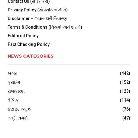
Contact Us (સંપર્ક કરો)
Privacy Policy (ગોપનીયતા નીતિ)
Disclaimer – જવાબદારી નિવારણ
Terms & Conditions (નિયમો અને શરતો)
Editorial Policy
Fact Checking Policy
NEWS CATEGORIES
ખબર
(442)
ક્રાઈમ
(152)
રાજકારણ
(123)
વૈશ્વિક
(114)
ફટાફટ ન્યૂઝ
(76)
તંત્રી વિમર્શ
(47)