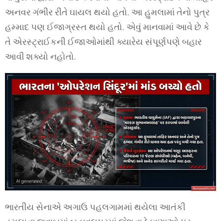
અનવર ગંભીર રીતે ઘાયલ થયો હતો. આ હુમલામાં તેનો પુત્ર
હમ્માદ પણ ઈજાગ્રસ્ત થયો હતો. એવું માનવામાં આવે છે કે
તે એરસ્ટ્રાઈકની ઈજાઓમાંથી ક્યારેય સંપૂર્ણપણે બહાર
આવી શક્યો નહોતો.
ભારતીય સેનાએ અગાઉ પહલગામમાં થયેલા આતંકી