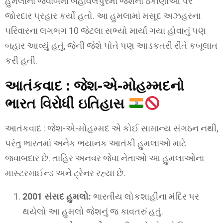
હુમલાના જવાબમાં બહાવલપુરમાં જેશના ઠેકાણાઓ પર
જોરદાર પ્રહાર કર્યો હતો. આ હુમલામાં મસૂદ અઝહરના
પરિવારના લગભગ 10 જેટલા સભ્યો માર્યા ગયા હોવાનું પણ
બહાર આવ્યું હતું, જેની જેશે પોતે પણ આડકતરી રીતે કબૂલાત
કરી હતી.
આતંકવાદ :
જેશ-એ-મોહમ્મદનો
ભારત વિરોધી ઇતિહાસ
આતંકવાદ : જેશ-એ-મોહમ્મદ એ કોઈ સામાન્ય સંગઠન નથી,
પરંતુ ભારતમાં અનેક ભયાનક આતંકી હુમલાઓ માટે
જવાબદાર છે. તાહિર અનવર જેવા નેતાઓ આ હુમલાઓના
માસ્ટરમાઈન્ડ અને ટ્રેનર રહ્યા છે.
2001 સંસદ હુમલો:
ભારતીય લોકશાહીના મંદિર પર
થયેલો આ હુમલો જેશનું જ કાવતરું હતું.