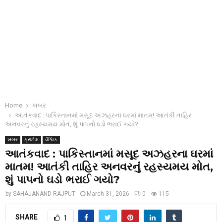
Home
ખબર
આતંકવાદ : પાકિસ્તાનમાં મસૂદ અઝહરના ઘરમાં માતમ! આતંકી તાહિર
અનવરનું રહસ્યમય મોત, શું પાપનો ઘડો ભરાઈ ગયો?
ખબર
ક્રાઈમ
વૈશ્વિક
આતંકવાદ : પાકિસ્તાનમાં મસૂદ અઝહરના ઘરમાં
માતમ! આતંકી તાહિર અનવરનું રહસ્યમય મોત,
શું પાપનો ઘડો ભરાઈ ગયો?
by
SAHAJANAND RAJPUT
March 31, 2026
0
115
SHARE
1