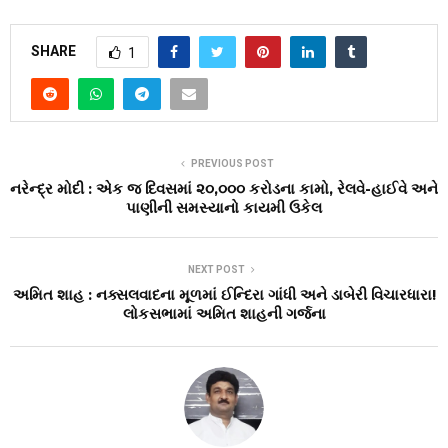
SHARE
1
PREVIOUS POST
નરેન્દ્ર મોદી : એક જ દિવસમાં ૨૦,૦૦૦ કરોડના કામો, રેલવે-હાઈવે અને
પાણીની સમસ્યાનો કાયમી ઉકેલ
NEXT POST
અમિત શાહ : નક્સલવાદના મૂળમાં ઈન્દિરા ગાંધી અને ડાબેરી વિચારધારા!
લોકસભામાં અમિત શાહની ગર્જના