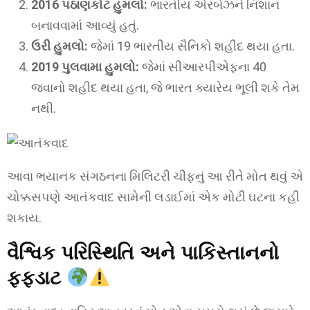
2016 પઠાણકોટ હુમલો:
ભારતીય એરબેઝને નિશાન
બનાવવામાં આવ્યું હતું.
ઉરી હુમલો:
જેમાં 19 ભારતીય સૈનિકો શહીદ થયા હતા.
2019 પુલવામા હુમલો:
જેમાં સીઆરપીએફના 40
જવાનો શહીદ થયા હતા, જે ભારત ક્યારેય ભૂલી શકે તેમ
નથી.
આવા ભયાનક સંગઠનના મિલિટરી ચીફનું આ રીતે મોત થવું એ
ચોક્કસપણે આતંકવાદ સામેની લડાઈમાં એક મોટી ઘટના કહી
શકાય.
વૈશ્વિક પરિસ્થિતિ અને પાકિસ્તાનનો
ફફડાટ