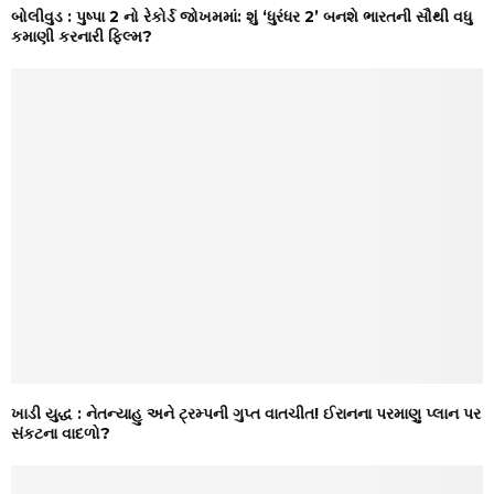
બોલીવુડ : પુષ્પા 2 નો રેકોર્ડ જોખમમાં: શું ‘ધુરંધર 2’ બનશે ભારતની સૌથી વધુ
કમાણી કરનારી ફિલ્મ?
ખાડી યુદ્ધ : નેતન્યાહુ અને ટ્રમ્પની ગુપ્ત વાતચીત! ઈરાનના પરમાણુ પ્લાન પર
સંકટના વાદળો?