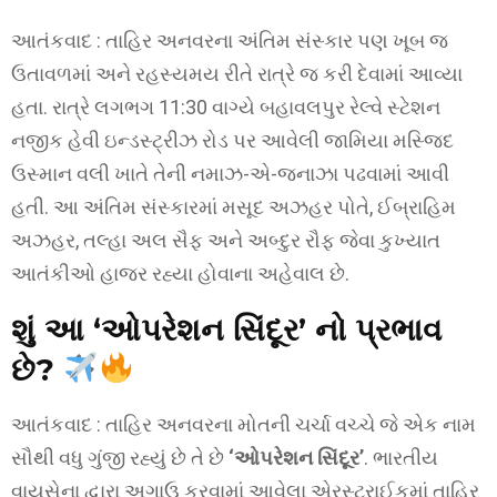
આતંકવાદ : તાહિર અનવરના અંતિમ સંસ્કાર પણ ખૂબ જ
ઉતાવળમાં અને રહસ્યમય રીતે રાત્રે જ કરી દેવામાં આવ્યા
હતા. રાત્રે લગભગ 11:30 વાગ્યે બહાવલપુર રેલ્વે સ્ટેશન
નજીક હેવી ઇન્ડસ્ટ્રીઝ રોડ પર આવેલી જામિયા મસ્જિદ
ઉસ્માન વલી ખાતે તેની નમાઝ-એ-જનાઝા પઢવામાં આવી
હતી. આ અંતિમ સંસ્કારમાં મસૂદ અઝહર પોતે, ઈબ્રાહિમ
અઝહર, તલ્હા અલ સૈફ અને અબ્દુર રૌફ જેવા કુખ્યાત
આતંકીઓ હાજર રહ્યા હોવાના અહેવાલ છે.
શું આ ‘ઓપરેશન સિંદૂર’ નો પ્રભાવ
છે?
આતંકવાદ : તાહિર અનવરના મોતની ચર્ચા વચ્ચે જે એક નામ
સૌથી વધુ ગુંજી રહ્યું છે તે છે
‘ઓપરેશન સિંદૂર’
. ભારતીય
વાયુસેના દ્વારા અગાઉ કરવામાં આવેલા એરસ્ટ્રાઈકમાં તાહિર