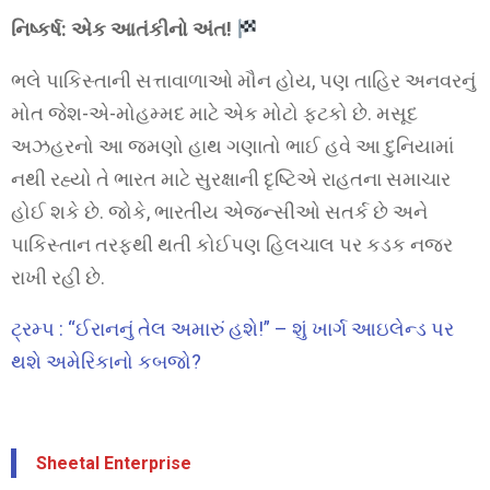
નિષ્કર્ષ: એક આતંકીનો અંત!
ભલે પાકિસ્તાની સત્તાવાળાઓ મૌન હોય, પણ તાહિર અનવરનું
મોત જેશ-એ-મોહમ્મદ માટે એક મોટો ફટકો છે. મસૂદ
અઝહરનો આ જમણો હાથ ગણાતો ભાઈ હવે આ દુનિયામાં
નથી રહ્યો તે ભારત માટે સુરક્ષાની દૃષ્ટિએ રાહતના સમાચાર
હોઈ શકે છે. જોકે, ભારતીય એજન્સીઓ સતર્ક છે અને
પાકિસ્તાન તરફથી થતી કોઈપણ હિલચાલ પર કડક નજર
રાખી રહી છે.
ટ્રમ્પ : “ઈરાનનું તેલ અમારું હશે!” – શું ખાર્ગ આઇલેન્ડ પર
થશે અમેરિકાનો કબજો?
Sheetal Enterprise