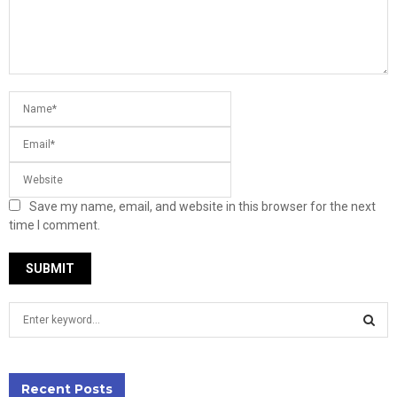
Save my name, email, and website in this browser for the next
time I comment.
S
e
a
S
r
c
Recent Posts
E