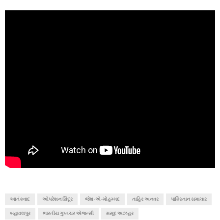
આતંકવાદ
ઓપરેશન સિંદૂર
જેશ-એ-મોહમ્મદ
તાહિર અનવર
પાકિસ્તાન સમાચાર
બહાવલપુર
ભારતીય ગુપ્તચર એજન્સી
મસૂદ અઝહર