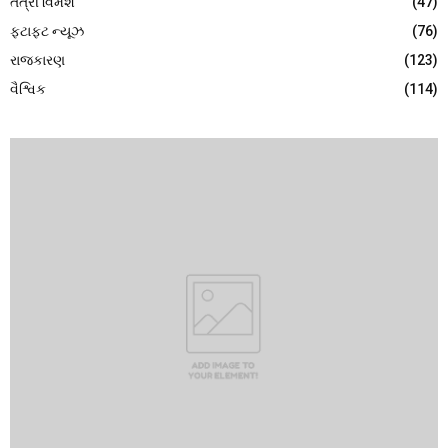
તંત્રી વિમર્શ
(47)
ફટાફટ ન્યૂઝ
(76)
રાજકારણ
(123)
વૈશ્વિક
(114)