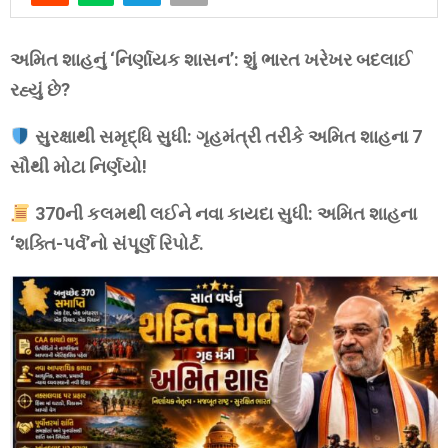
અમિત શાહનું ‘નિર્ણાયક શાસન’: શું ભારત ખરેખર બદલાઈ
રહ્યું છે?
સુરક્ષાથી સમૃદ્ધિ સુધી: ગૃહમંત્રી તરીકે અમિત શાહના 7
સૌથી મોટા નિર્ણયો!
370ની કલમથી લઈને નવા કાયદા સુધી: અમિત શાહના
‘શક્તિ-પર્વ’નો સંપૂર્ણ રિપોર્ટ.