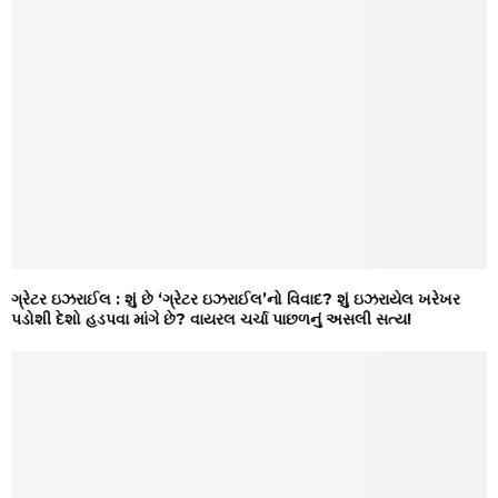
ગ્રેટર ઇઝરાઈલ : શું છે ‘ગ્રેટર ઇઝરાઈલ’નો વિવાદ? શું ઇઝરાયેલ ખરેખર
પડોશી દેશો હડપવા માંગે છે? વાયરલ ચર્ચા પાછળનું અસલી સત્ય!