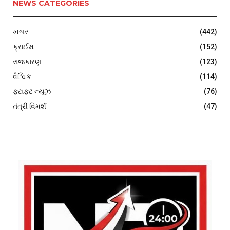
NEWS CATEGORIES
ખબર
(442)
ક્રાઈમ
(152)
રાજકારણ
(123)
વૈશ્વિક
(114)
ફટાફટ ન્યૂઝ
(76)
તંત્રી વિમર્શ
(47)