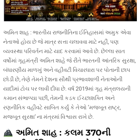
અમિત શાહ : ભારતીય રાજનીતિના ઈતિહાસમાં અમુક એવા
નેતાઓ હોય છે જે માત્ર સત્તા ચલાવવા માટે નહીં, પણ
વ્યવસ્થા પરિવર્તન માટે યાદ કરવામાં આવે છે. છેલ્લા સાત
વર્ષોમાં ગૃહમંત્રી અમિત શાહે જે રીતે ભારતની આંતરિક સુરક્ષા,
બંધારણીય માળખું અને વહીવટી વિચારધારા પર પોતાની છાપ
છોડી છે, તેણે તેમને દેશના સૌથી પ્રભાવશાળી નેતાઓની
યાદીમાં ટોચ પર લાવી દીધા છે. વર્ષ 2019માં ગૃહ મંત્રાલયની
કમાન સંભાળ્યા પછી, તેમની કડક ઈચ્છાશક્તિ અને
રણનીતિક વહીવટે સાબિત કર્યું કે તેઓ ‘મજબૂત રાષ્ટ્ર,
મજબૂત સુરક્ષા’ ના મંત્રમાં વિશ્વાસ રાખે છે.
અમિત શાહ : કલમ 370ની