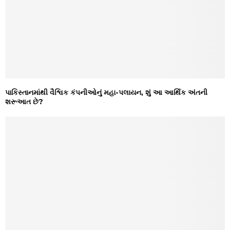
પાકિસ્તાનમાંથી વૈશ્વિક કંપનીઓનું મહા-પલાયન, શું આ આર્થિક અંતની
શરૂઆત છે?