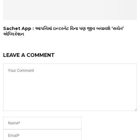
Sachet App : આપત્તિમાં ઇન્ટરનેટ વિના પણ જીવ બચાવશે ‘સચેત’
એપ્લિકેશન
LEAVE A COMMENT