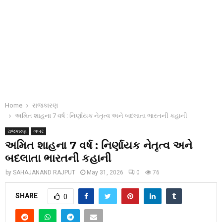
Home
રાજકારણ
અમિત શાહના 7 વર્ષ : નિર્ણાયક નેતૃત્વ અને બદલાતા ભારતની કહાની
રાજકારણ
ખબર
અમિત શાહના 7 વર્ષ : નિર્ણાયક નેતૃત્વ અને
બદલાતા ભારતની કહાની
by
SAHAJANAND RAJPUT
May 31, 2026
0
76
SHARE
0