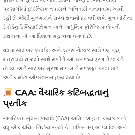
પ્રણાલીમાં ફોરેન્સિક તપાસને અનિવાર્ય બનાવવામાં આવી
રહી છે, જેથી ગુનેગારોને સજા થવાનો દર વધી શકે. ગુનાખોરીના
રેકોર્ડનું ડિજિટાઈઝેશન અને આધુનિક ફોરેન્સિક લેબની
સ્થાપના એ આ દિશાના મહત્વના પગલાં છે.
વધતા સાયબર ક્રાઈમ અને ડ્રગ્સ નેટવર્ક સામે પણ ગૃહ
મંત્રાલયે રાજ્યો સાથે મળીને આંતરરાજ્ય ડ્રગ નેટવર્કને
તોડવા અને સાયબર સુરક્ષા માળખાને મજબૂત કરવા માટે
અનેક મોટા ઓપરેશન્સ હાથ ધર્યા છે.
CAA: વૈચારિક કટિબદ્ધતાનું
પ્રતીક
નાગરિકતા સુધારા કાયદો (CAA) અમિત શાહના કાર્યકાળનો
વધુ એક ચર્ચિત નિર્ણય રહ્યો છે. પાકિસ્તાન, બાંગ્લાદેશ અને