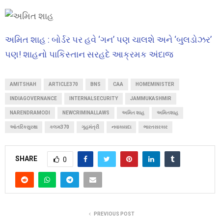
અમિત શાહ : બોર્ડર પર હવે ‘ગન’ પણ ચાલશે અને ‘બુલડોઝર’
પણ! શાહનો પાકિસ્તાન સરહદે આક્રમક અંદાજ
AMITSHAH
ARTICLE370
BNS
CAA
HOMEMINISTER
INDIAGOVERNANCE
INTERNALSECURITY
JAMMUKASHMIR
NARENDRAMODI
NEWCRIMINALLAWS
અમિત શાહ
અમિતશાહ
આંતરિકસુરક્ષા
કલમ370
ગૃહમંત્રી
નવાકાયદા
ભારતસરકાર
SHARE
0
PREVIOUS POST