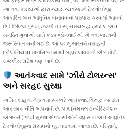
આ ફેરફાર માત્ર કાયદાકીય નથી, પણ માનસિકતાનો પણ છે.
આ નવા કાયદાઓ દ્વારા ન્યાય વ્યવસ્થાને ટેકનોલોજી
આધારિત અને આધુનિક બનાવવાનો પ્રયાસ કરવામાં આવ્યો
છે. ડિજિટલ પુરાવા, ઝડપી તપાસ, સમયબદ્ધ ટ્રાયલ અને
સંગઠિત ગુનાઓ સામે કડક જોગવાઈઓ એ નવા ભારતની
જરૂરિયાત બની ગઈ છે. આ પગલું ભારતને વસાહતી
(કોલોનિયલ) માનસિકતામાંથી બહાર લાવવાનો એક મોટો
રાજકીય સંદેશ પણ આપે છે.
આતંકવાદ સામે ‘ઝીરો ટોલરન્સ’
અને સરહદ સુરક્ષા
અમિત શાહના નેતૃત્વમાં સરકારે આતંકવાદ વિરુદ્ધ અત્યંત
આક્રમક નીતિ અપનાવી છે. NIA (નેશનલ ઇન્વેસ્ટિગેશન
એજન્સી) જેવી સુરક્ષા એજન્સીઓને વધુ સત્તા અને આધુનિક
ટેકનોલોજીના સંસાધનો પૂરા પાડવામાં આવ્યા છે. પરિણામે,