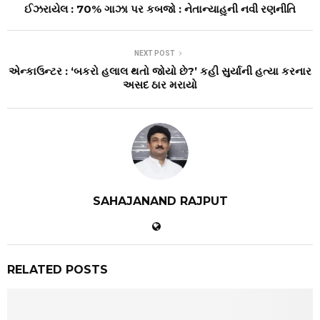
ઈઝરાયેલ : 70% ગાઝા પર કબજો : નેતાન્યાહુની નવી રણનીતિ
NEXT POST
એન્કાઉન્ટર : ‘બકરો હલાલ થતો જોયો છે?’ કહી સુર્યાની હત્યા કરનાર
અસદ ઠાર મરાયો
SAHAJANAND RAJPUT
RELATED POSTS