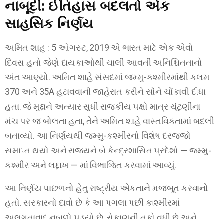
નાબૂદી: ઈતિહાસ બદલતો એક
સાહસિક નિર્ણય
અમિત શાહ : 5 ઓગસ્ટ, 2019 એ ભારત માટે એક એવો
દિવસ હતો જેણે દાયકાઓથી ચાલી આવતી અનિશ્ચિતતાનો
અંત આણ્યો. અમિત શાહે સંસદમાં જમ્મુ-કશ્મીરમાંથી કલમ
370 અને 35A હટાવવાની જાહેરાત કરીને સૌને ચોંકાવી દીધા
હતા. જે મુદ્દાને અત્યાર સુધી રાજકીય પક્ષો માત્ર ચૂંટણીના
મંચ પર જ બોલતા હતા, તેને અમિત શાહે વાસ્તવિકતામાં બદલી
બતાવ્યો. આ નિર્ણયથી જમ્મુ-કશ્મીરનો વિશેષ દરજ્જો
સમાપ્ત થયો અને રાજ્યને બે કેન્દ્રશાસિત પ્રદેશો — જમ્મુ-
કશ્મીર અને લદ્દાખ — માં વિભાજિત કરવામાં આવ્યું.
આ નિર્ણય પાછળનો હેતુ રાષ્ટ્રીય એકતાને મજબૂત કરવાનો
હતો. સરકારનો દાવો છે કે આ પગલા પછી કાશ્મીરમાં
અલગતાવાદ નબળો પડ્યો છે, રોકાણની તકો વધી છે અને