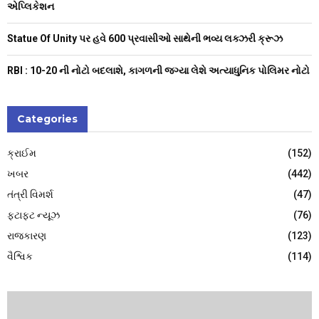
એપ્લિકેશન
Statue Of Unity પર હવે 600 પ્રવાસીઓ સાથેની ભવ્ય લક્ઝરી ક્રૂઝ
RBI : ₹10-20 ની નોટો બદલાશે, કાગળની જગ્યા લેશે અત્યાધુનિક પોલિમર નોટો
Categories
ક્રાઈમ
(152)
ખબર
(442)
તંત્રી વિમર્શ
(47)
ફટાફટ ન્યૂઝ
(76)
રાજકારણ
(123)
વૈશ્વિક
(114)