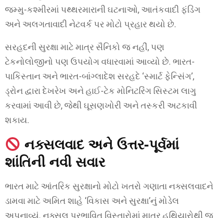
જમ્મુ-કશ્મીરમાં પથ્થરમારાની ઘટનાઓ, આતંકવાદી ફંડિંગ
અને અલગતાવાદી નેટવર્ક પર મોટો પ્રહાર થયો છે.
સરહદની સુરક્ષા માટે માત્ર સૈનિકો જ નહીં, પણ
ટેકનોલોજીનો પણ ઉપયોગ વધારવામાં આવ્યો છે. ભારત-
પાકિસ્તાન અને ભારત-બાંગ્લાદેશ સરહદે ‘સ્માર્ટ ફેન્સિંગ’,
ડ્રોન દ્વારા દેખરેખ અને હાઈ-ટેક મોનિટરિંગ સિસ્ટમ લાગુ
કરવામાં આવી છે, જેથી ઘૂસણખોરી અને તસ્કરી અટકાવી
શકાય.
નક્સલવાદ અને ઉત્તર-પૂર્વમાં
શાંતિની નવી સવાર
ભારત માટે આંતરિક સુરક્ષાનો મોટો ખતરો ગણાતા નક્સલવાદને
ડામવા માટે અમિત શાહે ‘વિકાસ અને સુરક્ષા’નું મોડેલ
અપનાવ્યું. નક્સલ પ્રભાવિત વિસ્તારોમાં માત્ર હથિયારોથી જ