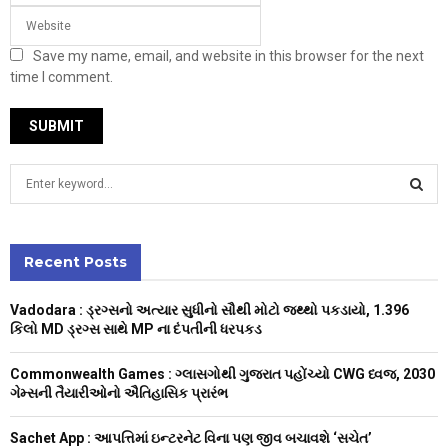
Save my name, email, and website in this browser for the next
time I comment.
S
e
a
S
r
c
Recent Posts
E
h
f
A
Vadodara : ડ્રગ્સનો અત્યાર સુધીનો સૌથી મોટો જથ્થો પકડાયો, 1.396
o
કિલો MD ડ્રગ્સ સાથે MP ના દંપતીની ધરપકડ
r
R
:
Commonwealth Games : ગ્લાસગોથી ગુજરાત પહોંચ્યો CWG ધ્વજ, 2030
C
ગેમ્સની તૈયારીઓનો ઐતિહાસિક પ્રારંભ
H
Sachet App : આપત્તિમાં ઇન્ટરનેટ વિના પણ જીવ બચાવશે ‘સચેત’