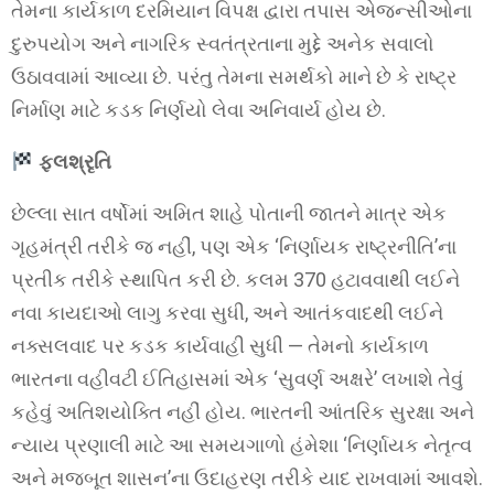
તેમના કાર્યકાળ દરમિયાન વિપક્ષ દ્વારા તપાસ એજન્સીઓના
દુરુપયોગ અને નાગરિક સ્વતંત્રતાના મુદ્દે અનેક સવાલો
ઉઠાવવામાં આવ્યા છે. પરંતુ તેમના સમર્થકો માને છે કે રાષ્ટ્ર
નિર્માણ માટે કડક નિર્ણયો લેવા અનિવાર્ય હોય છે.
ફલશ્રૃતિ
છેલ્લા સાત વર્ષોમાં અમિત શાહે પોતાની જાતને માત્ર એક
ગૃહમંત્રી તરીકે જ નહીં, પણ એક ‘નિર્ણાયક રાષ્ટ્રનીતિ’ના
પ્રતીક તરીકે સ્થાપિત કરી છે. કલમ 370 હટાવવાથી લઈને
નવા કાયદાઓ લાગુ કરવા સુધી, અને આતંકવાદથી લઈને
નક્સલવાદ પર કડક કાર્યવાહી સુધી — તેમનો કાર્યકાળ
ભારતના વહીવટી ઈતિહાસમાં એક ‘સુવર્ણ અક્ષરે’ લખાશે તેવું
કહેવું અતિશયોક્તિ નહીં હોય. ભારતની આંતરિક સુરક્ષા અને
ન્યાય પ્રણાલી માટે આ સમયગાળો હંમેશા ‘નિર્ણાયક નેતૃત્વ
અને મજબૂત શાસન’ના ઉદાહરણ તરીકે યાદ રાખવામાં આવશે.