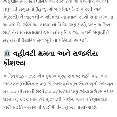
અફઘાનિસ્તાનથી ધાર્મિક અત્યાચારનો ભોગ બનીને આવેલા
લઘુમતી સમુદાયો (હિન્દુ, શીખ, જૈન, બૌદ્ધ, પારસી અને
ખ્રિસ્તી) ને ભારતની નાગરિકતા આપવાનો રસ્તો સાફ કરવામાં
આવ્યો છે. જોકે આ કાયદાનો વિરોધ પણ થયો, પરંતુ અમિત
શાહે તેને માનવતાવાદી અને સાંસ્કૃતિક જવાબદારી ગણાવીને
સરકારની વૈચારિક મજબૂતીનો પરિચય આપ્યો.
વહીવટી ક્ષમતા અને રાજકીય
કૌશલ્ય
અમિત શાહ માત્ર એક કુશળ પ્રશાસક જ નહીં, પણ એક
માસ્ટર રણનીતિકાર પણ છે. ભાજપને બૂથ લેવલ સુધી મજબૂત
બનાવવાની તેમની શૈલી હવે વહીવટમાં પણ જોવા મળે છે. સ્પષ્ટ
લક્ષ્યાંક, કડક મોનિટરિંગ, ઝડપી નિર્ણય અને પરિણામલક્ષી
કાર્યપદ્ધતિ એ તેમની કાર્યશૈલીના મુખ્ય પાસાઓ છે.