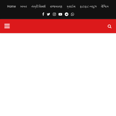
Home
ખબર
તંત્રી વિમર્શ
રાજકારણ
ક્રાઈમ
ફટાફટ ન્યૂઝ
વૈશ્વિક
Facebook
Twitter
Instagram
Youtube
Telegram
Whatsapp
PRIMARY
MENU