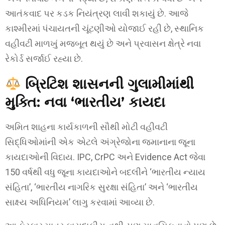
આતંકવાદ પર કડક નિયંત્રણ લાવી શકાયું છે. આજે
કાશ્મીરમાં પંચાયતની ચૂંટણીઓ યોજાઈ રહી છે, સ્થાનિક
વહીવટી માળખું મજબૂત થયું છે અને પ્રવાસન ક્ષેત્રે નવા
રેકોર્ડ સર્જાઈ રહ્યા છે.
બ્રિટિશ શાસનની ગુલામીમાંથી
મુક્તિ: નવા ‘ભારતીય’ કાયદા
અમિત શાહના કાર્યકાળની સૌથી મોટી વહીવટી
સિદ્ધિઓમાંની એક એટલે અંગ્રેજોના જમાનાના જૂના
કાયદાઓની વિદાય. IPC, CrPC અને Evidence Act જેવા
150 વર્ષથી વધુ જૂના કાયદાઓને બદલીને ‘ભારતીય ન્યાય
સંહિતા’, ‘ભારતીય નાગરિક સુરક્ષા સંહિતા’ અને ‘ભારતીય
સાક્ષ્ય અધિનિયમ’ લાગુ કરવામાં આવ્યા છે.