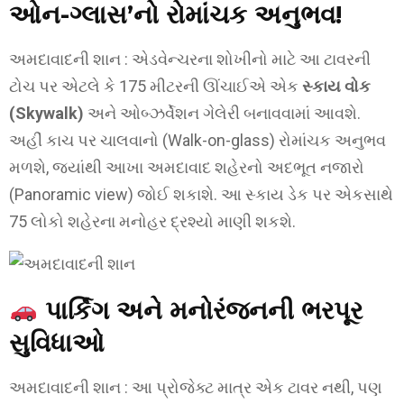
ઓન-ગ્લાસ’નો રોમાંચક અનુભવ!
અમદાવાદની શાન : એડવેન્ચરના શોખીનો માટે આ ટાવરની
ટોચ પર એટલે કે 175 મીટરની ઊંચાઈએ એક
સ્કાય વોક
(Skywalk)
અને ઓબ્ઝર્વેશન ગેલેરી બનાવવામાં આવશે.
અહીં કાચ પર ચાલવાનો (Walk-on-glass) રોમાંચક અનુભવ
મળશે, જ્યાંથી આખા અમદાવાદ શહેરનો અદભૂત નજારો
(Panoramic view) જોઈ શકાશે. આ સ્કાય ડેક પર એકસાથે
75 લોકો શહેરના મનોહર દ્રશ્યો માણી શકશે.
પાર્કિંગ અને મનોરંજનની ભરપૂર
સુવિધાઓ
અમદાવાદની શાન : આ પ્રોજેક્ટ માત્ર એક ટાવર નથી, પણ