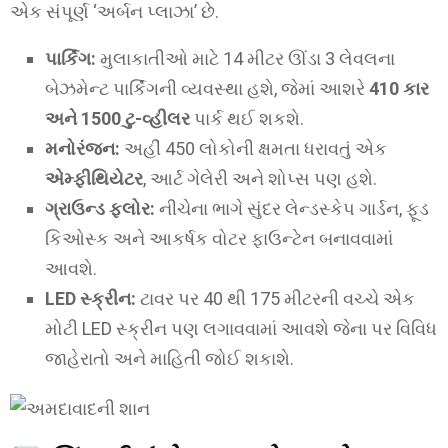
એક સંપૂર્ણ ‘અર્બન પ્લાઝા’ છે.
પાર્કિંગ:
મુલાકાતીઓ માટે 14 મીટર ઊંડા 3 લેવલના
બેઝમેન્ટ પાર્કિંગની વ્યવસ્થા હશે, જેમાં આશરે
410 કાર
અને 1500 ટુ-વ્હીલર
પાર્ક થઈ શકશે.
મનોરંજન:
અહીં 450 લોકોની ક્ષમતા ધરાવતું એક
એમ્ફીથિયેટર
, આર્ટ ગેલેરી અને શોપ્સ પણ હશે.
ગ્રાઉન્ડ ફ્લોર:
નીચેના ભાગે સુંદર લેન્ડસ્કેપ ગાર્ડન, ફૂડ
કિઓસ્ક અને આકર્ષક વોટર ફાઉન્ટેન બનાવવામાં
આવશે.
LED સ્ક્રીન:
ટાવર પર 40 થી 175 મીટરની વચ્ચે એક
મોટી LED સ્ક્રીન પણ લગાવવામાં આવશે જેના પર વિવિધ
જાહેરાતો અને માહિતી જોઈ શકાશે.