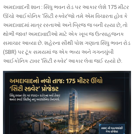
અમદાવાદની શાન : સિંધુ ભવન રોડ પર આકાર લેશે 175 મીટર
ઊંચો આઈકોનિક ‘સિટી સ્ક્વેર’જો તમે એમ વિચારતા હોવ કે
અમદાવાદમાં માત્ર રસ્તાઓ અને બ્રિજ જ બની રહ્યા છે, તો
થોભી જાવ! અમદાવાદીઓ માટે એક ખૂબ જ ઉત્સાહજનક
સમાચાર આવ્યા છે. શહેરના સૌથી પોશ ગણાતા સિંધુ ભવન રોડ
(SBR) પર ટૂંક સમયમાં જ એક ભવ્ય અને ગગનચુંબી
આઈકોનિક ટાવર ‘સિટી સ્ક્વેર’ આકાર લેવા જઈ રહ્યો છે.