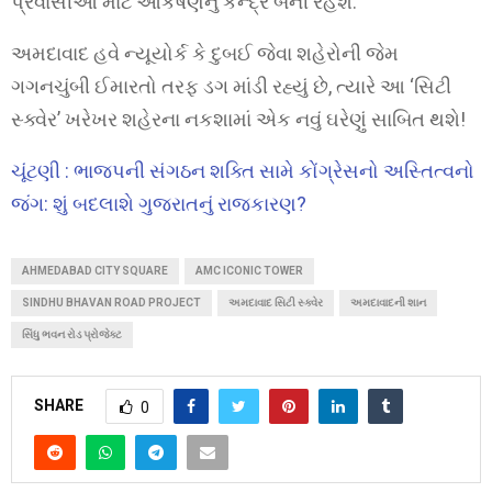
પ્રવાસીઓ માટે આકર્ષણનું કેન્દ્ર બની રહેશે.
અમદાવાદ હવે ન્યૂયોર્ક કે દુબઈ જેવા શહેરોની જેમ
ગગનચુંબી ઈમારતો તરફ ડગ માંડી રહ્યું છે, ત્યારે આ ‘સિટી
સ્ક્વેર’ ખરેખર શહેરના નકશામાં એક નવું ઘરેણું સાબિત થશે!
ચૂંટણી : ભાજપની સંગઠન શક્તિ સામે કોંગ્રેસનો અસ્તિત્વનો
જંગ: શું બદલાશે ગુજરાતનું રાજકારણ?
AHMEDABAD CITY SQUARE
AMC ICONIC TOWER
SINDHU BHAVAN ROAD PROJECT
અમદાવાદ સિટી સ્ક્વેર
અમદાવાદની શાન
સિંધુ ભવન રોડ પ્રોજેક્ટ
SHARE
0