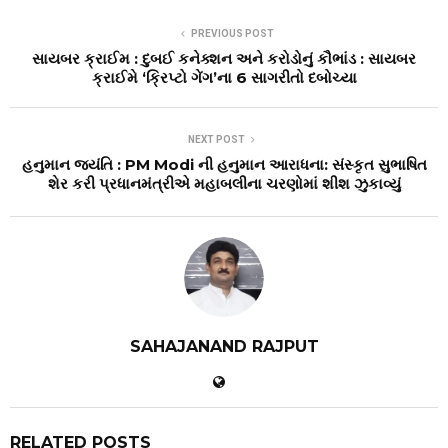
PREVIOUS POST
સાયબર ક્રાઈમ : દુબઈ કનેક્શન અને કરોડોનું કૌભાંડ : સાયબર
ક્રાઈમે ‘ક્રિપ્ટો ગેંગ’ના 6 સાગરીતો દબોચ્યા
NEXT POST
હનુમાન જયંતિ : PM Modi ની હનુમાન આરાધના: સંસ્કૃત સુભાષિત
શેર કરી પ્રધાનમંત્રીએ મહાબલીના ચરણોમાં શીશ ઝુકાવ્યું
SAHAJANAND RAJPUT
RELATED POSTS