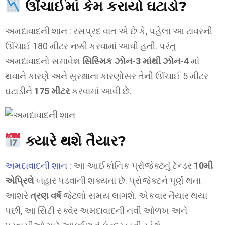
ઊંચાઈમાં કેમ કરાયો ઘટાડો?
અમદાવાદની શાન : રસપ્રદ વાત એ છે કે, પહેલા આ ટાવરની
ઊંચાઈ 180 મીટર નક્કી કરવામાં આવી હતી. પરંતુ
અમદાવાદનો સમાવેશ
સિસ્મિક ઝોન-3 માંથી ઝોન-4
માં
થવાને કારણે અને સુરક્ષાના કારણોસર તેની ઊંચાઈ 5 મીટર
ઘટાડીને
175 મીટર
કરવામાં આવી છે.
ક્યારે થશે તૈયાર?
અમદાવાદની શાન :
આ આઈકોનિક પ્રોજેક્ટનું ટેન્ડર
10મી
એપ્રિલે
બહાર પડવાની શક્યતા છે. પ્રોજેક્ટને પૂર્ણ થતા
આશરે
ત્રણ વર્ષ
જેટલો સમય લાગશે. એકવાર તૈયાર થયા
પછી, આ સિટી સ્ક્વેર અમદાવાદની નવી ઓળખ અને