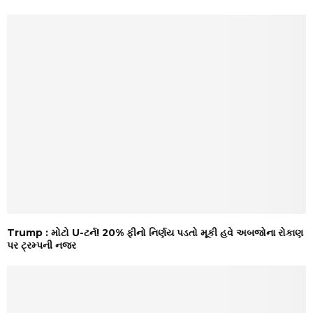
Trump : મોટો U-ટર્ન! 20% ફીનો નિર્ણય પડતો મૂકી હવે અબજોના રોકાણ
પર ટ્રમ્પની નજર