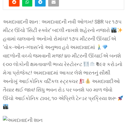
અમદાવાદની શાન : અમદાવાદની નવી ઓળખ! SBR પર ૧૭૫
મીટર ઊંચો ‘સિટી સ્ક્વેર’ બદલી નાખશે શહેરનો નજારો
હવામાં ચાલવાનો અનોખો રોમાંચ! ૧૭૫ મીટરની ઊંચાઈએ
‘વોક-ઓન-ગ્લાસ’નો અનુભવ હવે અમદાવાદમાં
વાદળોની વચ્ચે જમવાની મજા! ૪૦ મીટરની ઊંચાઈએ બનશે
૯૦૦ લોકોની ક્ષમતાવાળી ભવ્ય રેસ્ટોરન્ટ
₹૫૯૨ કરોડનો
મેગા પ્રોજેક્ટ! અમદાવાદમાં આકાર લેશે ભારતનું સૌથી
અનોખું આઈકોનિક વર્ટિકલ સ્ટ્રક્ચર
અમદાવાદીઓ
તૈયાર થઈ જાવ! સિંધુ ભવન રોડ પર બનશે ૫૦ માળ જેવો
ઊંચો આઈકોનિક ટાવર, ૧૦ એપ્રિલે ટેન્ડર પ્રક્રિયા શરૂ