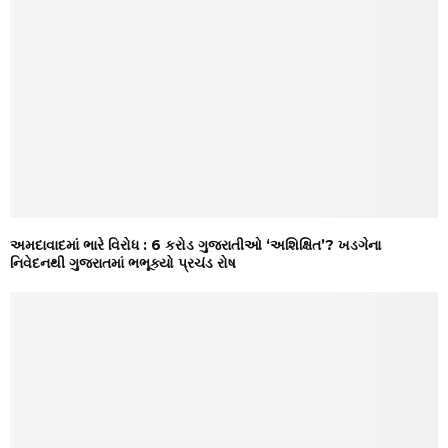
અમદાવાદમાં ભારે વિરોધ : 6 કરોડ ગુજરાતીઓ ‘અશિક્ષિત’? ખડગેના
નિવેદનથી ગુજરાતમાં ભભૂક્યો પ્રચંડ રોષ