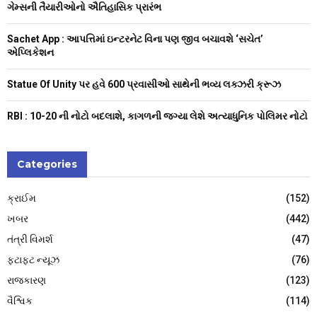
C
ગેમ્સની તૈયારીઓનો ઐતિહાસિક પ્રારંભ
H
Sachet App : આપત્તિમાં ઇન્ટરનેટ વિના પણ જીવ બચાવશે ‘સચેત’
એપ્લિકેશન
Statue Of Unity પર હવે 600 પ્રવાસીઓ સાથેની ભવ્ય લક્ઝરી ક્રૂઝ
RBI : ₹10-20 ની નોટો બદલાશે, કાગળની જગ્યા લેશે અત્યાધુનિક પોલિમર નોટો
Categories
ક્રાઈમ
(152)
ખબર
(442)
તંત્રી વિમર્શ
(47)
ફટાફટ ન્યૂઝ
(76)
રાજકારણ
(123)
વૈશ્વિક
(114)