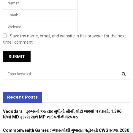
Save my name, email, and website in this browser for the next
time I comment.
S
e
a
S
r
c
Recent Posts
E
h
f
A
Vadodara : ડ્રગ્સનો અત્યાર સુધીનો સૌથી મોટો જથ્થો પકડાયો, 1.396
o
કિલો MD ડ્રગ્સ સાથે MP ના દંપતીની ધરપકડ
r
R
:
Commonwealth Games : ગ્લાસગોથી ગુજરાત પહોંચ્યો CWG ધ્વજ, 2030