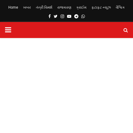
Home
ખબર
તંત્રી વિમર્શ
રાજકારણ
ક્રાઈમ
ફટાફટ ન્યૂઝ
વૈશ્વિક
Facebook
Twitter
Instagram
Youtube
Telegram
Whatsapp
PRIMARY
MENU