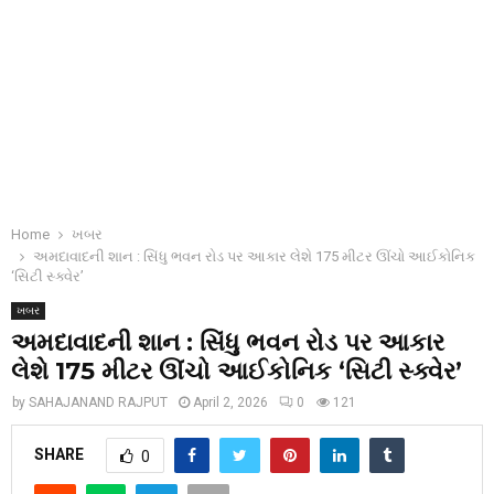
Home
ખબર
અમદાવાદની શાન : સિંધુ ભવન રોડ પર આકાર લેશે 175 મીટર ઊંચો આઈકોનિક
‘સિટી સ્ક્વેર’
ખબર
અમદાવાદની શાન : સિંધુ ભવન રોડ પર આકાર
લેશે 175 મીટર ઊંચો આઈકોનિક ‘સિટી સ્ક્વેર’
by
SAHAJANAND RAJPUT
April 2, 2026
0
121
SHARE
0