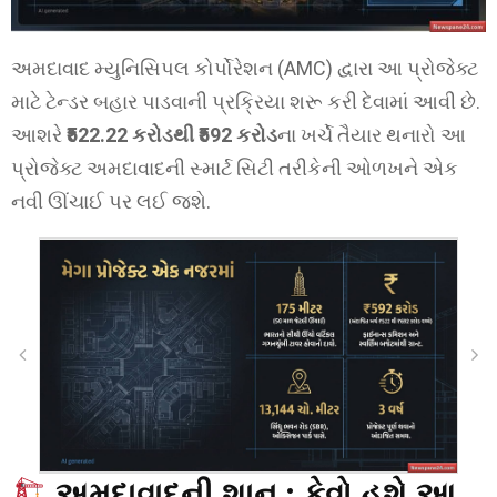
અમદાવાદ મ્યુનિસિપલ કોર્પોરેશન (AMC) દ્વારા આ પ્રોજેક્ટ
માટે ટેન્ડર બહાર પાડવાની પ્રક્રિયા શરૂ કરી દેવામાં આવી છે.
આશરે
₹522.22 કરોડથી ₹592 કરોડ
ના ખર્ચે તૈયાર થનારો આ
પ્રોજેક્ટ અમદાવાદની સ્માર્ટ સિટી તરીકેની ઓળખને એક
નવી ઊંચાઈ પર લઈ જશે.
અમદાવાદની શાન :
કેવો હશે આ