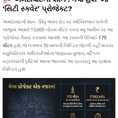
‘સિટી સ્ક્વેર’ પ્રોજેક્ટ?
અમદાવાદની શાન : સિંધુ ભવન રોડ પર ઓક્સિજન પાર્કની
બાજુમાં આશરે 13,000 ચોરસ મીટર કરતા વધુ જમીન પર આ
પ્રોજેક્ટ તૈયાર કરવામાં આવશે. આ ટાવરની ઊંચાઈ
175
મીટર
હશે, જે લગભગ 50 માળની બિલ્ડિંગ જેટલી કહી શકાય.
મ્યુનિસિપલ અધિકારીઓના જણાવ્યા મુજબ, વર્ટિકલ
સ્ટ્રક્ચરની દૃષ્ટિએ આખા ભારતમાં આ પ્રકારનું આ પ્રથમ
બિલ્ડિંગ હશે.