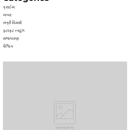
ક્રાઈમ
ખબર
તંત્રી વિમર્શ
ફટાફટ ન્યૂઝ
રાજકારણ
વૈશ્વિક