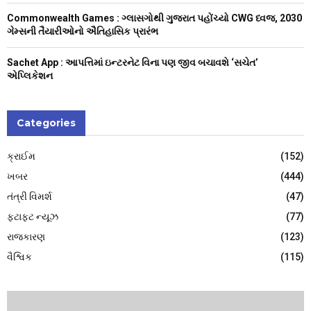
Commonwealth Games : ગ્લાસગોથી ગુજરાત પહોંચ્યો CWG ધ્વજ, 2030
ગેમ્સની તૈયારીઓનો ઐતિહાસિક પ્રારંભ
Sachet App : આપત્તિમાં ઇન્ટરનેટ વિના પણ જીવ બચાવશે ‘સચેત’
એપ્લિકેશન
Categories
ક્રાઈમ
(152)
ખબર
(444)
તંત્રી વિમર્શ
(47)
ફટાફટ ન્યૂઝ
(77)
રાજકારણ
(123)
વૈશ્વિક
(115)