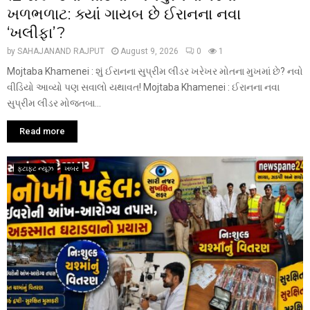
ખળભળાટ: ક્યાં ગાયબ છે ઈરાનના નવા
‘ખલીફા’?
by
SAHAJANAND RAJPUT
August 9, 2026
0
1
Mojtaba Khamenei : શું ઈરાનના સુપ્રીમ લીડર ખરેખર મોતના મુખમાં છે? નવો
વીડિયો આવ્યો પણ સવાલો યથાવત! Mojtaba Khamenei : ઈરાનના નવા
સુપ્રીમ લીડર મોજતબા...
Read more
ફટાફટ ન્યૂઝ
ખબર