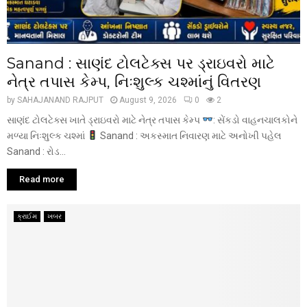
Sanand : સાણંદ ટોલટેક્સ પર ડ્રાઇવરો માટે
નેત્ર તપાસ કેમ્પ, નિઃશુલ્ક ચશ્માંનું વિતરણ
by
SAHAJANAND RAJPUT
August 9, 2026
0
2
સાણંદ ટોલટેક્સ ખાતે ડ્રાઇવરો માટે નેત્ર તપાસ કેમ્પ
: સેંકડો વાહનચાલકોને
મળ્યા નિઃશુલ્ક ચશ્માં
Sanand : અકસ્માત નિવારણ માટે અનોખી પહેલ
Sanand : રોડ...
Read more
ક્રાઈમ
ખબર