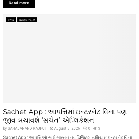
Read more
ખબર
ફટાફટ ન્યૂઝ
Sachet App : આપત્તિમાં ઇન્ટરનેટ વિના પણ
જીવ બચાવશે ‘સચેત’ એપ્લિકેશન
by
SAHAJANAND RAJPUT
August 5, 2026
0
3
Sachet App : આપત્તિઓ સામે ભારતનું નવું ડિજિટલ હથિયાર: ઇન્ટરનેટ વિના