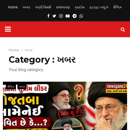
Home
ખબર
તંત્રી વિમર્શ
રાજકારણ
ક્રાઈમ
ફટાફટ ન્યૂઝ
વૈશ્વિક
Facebook
Twitter
Instagram
Youtube
Telegram
Whatsapp
PRIMARY
MENU
Home
ખબર
Category : ખબર
Your blog category
વૈશ્વિક
ખબર