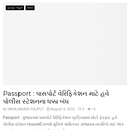
ફટાફટ ન્યૂઝ
ખબર
Passport : પાસપોર્ટ વેરિફિકેશન માટે હવે
પોલીસ સ્ટેશનના ધક્કા બંધ
by
SAHAJANAND RAJPUT
August 4, 2026
0
16
Passport : ગુજરાતમાં પાસપોર્ટ વેરિફિકેશન પ્રક્રિયામાં મોટો ફેરફાર: હવે
પોલીસ સ્ટેશન જવામાંથી મળશે મુક્તિ! ગાંધીનગર: રાજ્યના નાગરિકો માટે એક