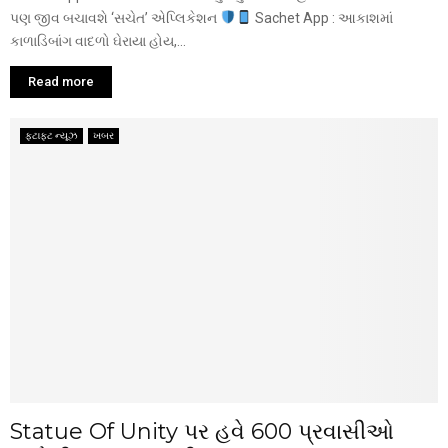
પણ જીવ બચાવશે ‘સચેત’ એપ્લિકેશન
Sachet App : આકાશમાં
કાળાડિબાંગ વાદળો ઘેરાયા હોય,...
Read more
ફટાફટ ન્યૂઝ
ખબર
Statue Of Unity પર હવે 600 પ્રવાસીઓ