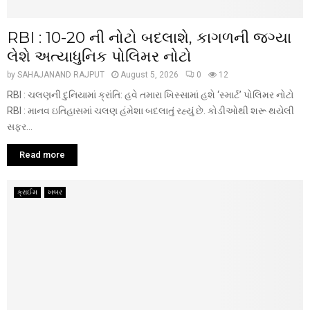
RBI : ₹10-20 ની નોટો બદલાશે, કાગળની જગ્યા
લેશે અત્યાધુનિક પોલિમર નોટો
by
SAHAJANAND RAJPUT
August 5, 2026
0
12
RBI : ચલણની દુનિયામાં ક્રાંતિ: હવે તમારા ખિસ્સામાં હશે ‘સ્માર્ટ’ પોલિમર નોટો
RBI : માનવ ઇતિહાસમાં ચલણ હંમેશા બદલાતું રહ્યું છે. કોડીઓથી શરૂ થયેલી
સફર...
Read more
ક્રાઈમ
ખબર