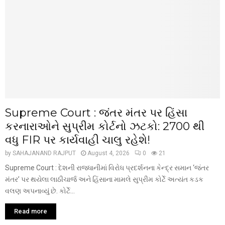
Supreme Court : જંતર મંતર પર હિંસા
કરનારાઓને સુપ્રીમ કોર્ટનો ઝટકો: 2700 થી
વધુ FIR પર કાર્યવાહી ચાલુ રહેશે!
by
SAHAJANAND RAJPUT
August 4, 2026
0
21
Supreme Court : દેશની રાજધાનીમાં વિરોધ પ્રદર્શનના કેન્દ્ર સમાન ‘જંતર
મંતર’ પર થયેલા લાઠીચાર્જ અને હિંસાના મામલે સુપ્રીમ કોર્ટે અત્યંત કડક
વલણ અપનાવ્યું છે. કોર્ટે...
Read more