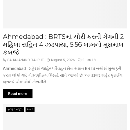
Ahmedabad : BRTSમાં ચોરી કરતી ગેંગની 2
મહિલા સહિત 4 ઝડપાયા, ₹5.56 લાખનો મુદ્દામાલ
કબજે
by
SAHAJANAND RAJPUT
August 5, 2026
0
18
Ahmedabad : શહેરમાં જાહેર પરિવહન સેવા સમાન BRTS બસોમાં મુસાફરી
કરતા લોકો માટે ચેતવણીરૂપ કિસ્સો સામે આવ્યો છે. અમદાવાદ શહેર ક્રાઈમ
બ્રાન્ચે એક એવી ટોળકીને...
Read more
ફટાફટ ન્યૂઝ
ખબર