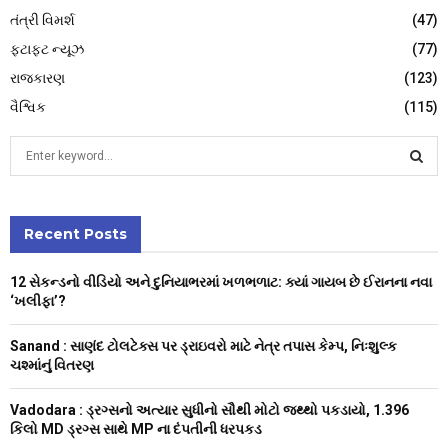
તંત્રી વિમર્શ
(47)
ફટાફટ ન્યૂઝ
(77)
રાજકારણ
(123)
વૈશ્વિક
(115)
S
e
a
S
r
c
Recent Posts
E
h
f
A
12 સેકન્ડનો વીડિયો અને દુનિયાભરમાં ખળભળાટ: ક્યાં ગાયબ છે ઈરાનના નવા
o
‘ખલીફા’?
r
R
:
Sanand : સાણંદ ટોલટેક્સ પર ડ્રાઇવરો માટે નેત્ર તપાસ કેમ્પ, નિઃશુલ્ક
C
ચશ્માંનું વિતરણ
H
Vadodara : ડ્રગ્સનો અત્યાર સુધીનો સૌથી મોટો જથ્થો પકડાયો, 1.396
કિલો MD ડ્રગ્સ સાથે MP ના દંપતીની ધરપકડ