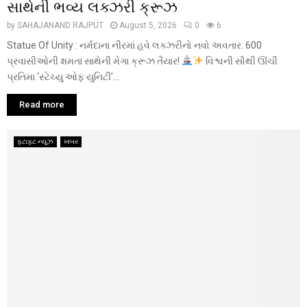
સાથેની ભવ્ય લક્ઝરી ક્રૂઝ
by
SAHAJANAND RAJPUT
August 5, 2026
0
6
Statue Of Unity : નર્મદાના નીરમાં હવે લક્ઝરીનો નવો અવતાર: 600
પ્રવાસીઓની ક્ષમતા સાથેની મેગા ક્રૂઝ તૈયાર!
વિશ્વની સૌથી ઊંચી
પ્રતિમા ‘સ્ટેચ્યુ ઓફ યુનિટી’...
Read more
ફટાફટ ન્યૂઝ
ખબર