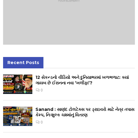
Recent Posts
12 સેકન્ડનો વીડિયો અને દુનિયાભરમાં ખળભળાટ: ક્યાં
ગાયબ છે ઈરાનના નવા ‘ખલીફા’?
0
Sanand : સાણંદ ટોલટેક્સ પર ડ્રાઇવરો માટે નેત્ર તપાસ
કેમ્પ, નિઃશુલ્ક ચશ્માંનું વિતરણ
0