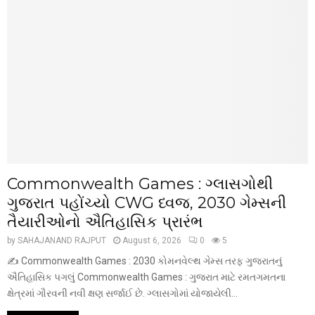
Commonwealth Games : ગ્લાસગોથી
ગુજરાત પહોંચ્યો CWG ધ્વજ, 2030 ગેમ્સની
તૈયારીઓનો ઐતિહાસિક પ્રારંભ
by
SAHAJANAND RAJPUT
August 6, 2026
0
5
✍️ Commonwealth Games : 2030 કોમનવેલ્થ ગેમ્સ તરફ ગુજરાતનું
ઐતિહાસિક પગલું Commonwealth Games : ગુજરાત માટે રમતગમતના
ક્ષેત્રમાં ગૌરવની નવી ક્ષણ સર્જાઈ છે. ગ્લાસગોમાં યોજાયેલી...