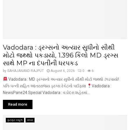
Vadodara : ડ્રગ્સનો અત્યાર સુધીનો સૌથી
મોટો જથ્થો પકડાયો, 1.396 કિલો MD ડ્રગ્સ
સાથે MP ના દંપતીની ધરપકડ
by
SAHAJANAND RAJPUT
August 6, 2026
0
6
Vadodara : MD ડ્રગ્સનો અત્યાર સુધીનો સૌથી મોટો જથ્થો ઝડપાયો!
પતિ-પત્ની સહિત આંતરરાજ્ય ડ્રગ્સ રેકેટનો પર્દાફાશ
Vadodara :
NewsPane24 Special Vadodara : વડોદરા શહેરમાં...
Read more
ફટાફટ ન્યૂઝ
ખબર