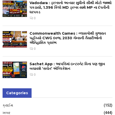
Vadodara : ડ્રગ્સનો અત્યાર સુધીનો સૌથી મોટો જથ્થો
પકડાયો, 1.396 કિલો MD ડ્રગ્સ સાથે MP ના દંપતીની
ધરપકડ
0
Commonwealth Games : ગ્લાસગોથી ગુજરાત
પહોંચ્યો CWG ધ્વજ, 2030 ગેમ્સની તૈયારીઓનો
ઐતિહાસિક પ્રારંભ
0
Sachet App : આપત્તિમાં ઇન્ટરનેટ વિના પણ જીવ
બચાવશે ‘સચેત’ એપ્લિકેશન
0
Categories
ક્રાઈમ
(152)
ખબર
(444)