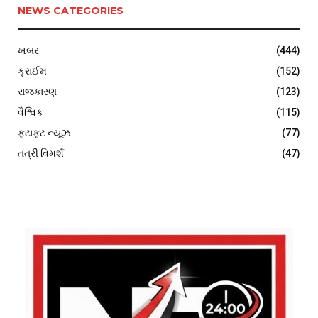
NEWS CATEGORIES
ખબર
(444)
ક્રાઈમ
(152)
રાજકારણ
(123)
વૈશ્વિક
(115)
ફટાફટ ન્યૂઝ
(77)
તંત્રી વિમર્શ
(47)