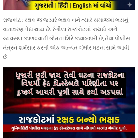
રાજકોટ : રક્ષક જ જ્યારે ભક્ષક બને ત્યારે સમાજમાં ભયનું
વાતાવરણ પેદા થાય છે. રંગીલા રાજકોટમાં કાયદો અને
વ્યવસ્થા જાળવવાની જેમના શિરે જવાબદારી છે, તેવા પોલીસ
તંત્રને શર્મસાર કરતી એક અત્યંત ગંભીર ઘટના સામે આવી
છે.