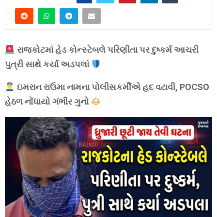
રાજકોટમાં હેડ કોન્સ્ટેબલે પરિણીતા પર દુષ્કર્મ આચરી
પુત્રી સાથે કર્યા અડપલાં
ઇમરાન રાઉમા નામના પોલીસકર્મીએ હદ વટાવી, POCSO
હેઠળ નોંધાયો ગંભીર ગુનો