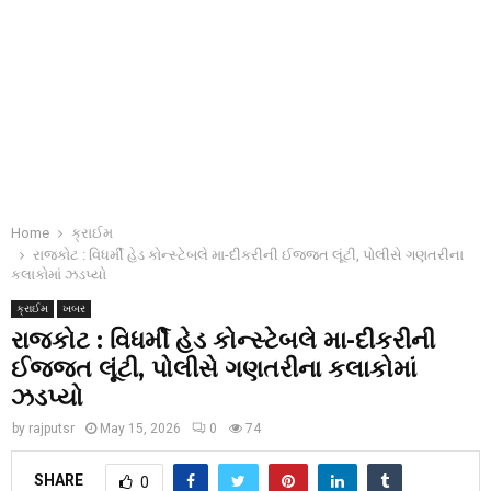
Home
ક્રાઈમ
રાજકોટ : વિધર્મી હેડ કોન્સ્ટેબલે મા-દીકરીની ઈજ્જત લૂંટી, પોલીસે ગણતરીના
કલાકોમાં ઝડપ્યો
ક્રાઈમ
ખબર
રાજકોટ : વિધર્મી હેડ કોન્સ્ટેબલે મા-દીકરીની
ઈજ્જત લૂંટી, પોલીસે ગણતરીના કલાકોમાં
ઝડપ્યો
by
rajputsr
May 15, 2026
0
74
SHARE
0