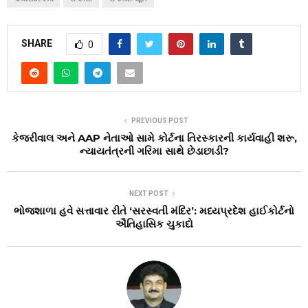
SHARE
0
PREVIOUS POST
કેજરીવાલ અને AAP નેતાઓ સામે કોર્ટના તિરસ્કારની કાર્યવાહી શરૂ,
ન્યાયતંત્રની ગરિમા સાથે છેડાછાડી?
NEXT POST
ભોજશાળા હવે સત્તાવાર રીતે ‘સરસ્વતી મંદિર’: મધ્યપ્રદેશ હાઈકોર્ટનો
ઐતિહાસિક ચુકાદો