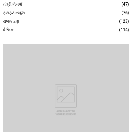
તંત્રી વિમર્શ
(47)
ફટાફટ ન્યૂઝ
(76)
રાજકારણ
(123)
વૈશ્વિક
(114)