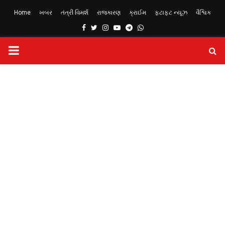
Home
ખબર
તંત્રી વિમર્શ
રાજકારણ
ક્રાઈમ
ફટાફટ ન્યૂઝ
વૈશ્વિક
Facebook
Twitter
Instagram
Youtube
Telegram
Whatsapp
PRIMARY
MENU