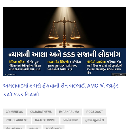
અમદાવાદમાં કચરો ફેંકવાની રીત બદલાઈ, AMC એ જાહેર
કર્યા કડક નિયમો
CRIMENEWS
GUJARATNEWS
IMRANRAUMA
POCSOACT
POLICEARREST
RAJKOTCRIME
ખાખીશર્મસાર
ગુજરાતગુનાખોરી
પોલીસધરપકડ
રાજકોટ
રાજકોટન્યૂઝ