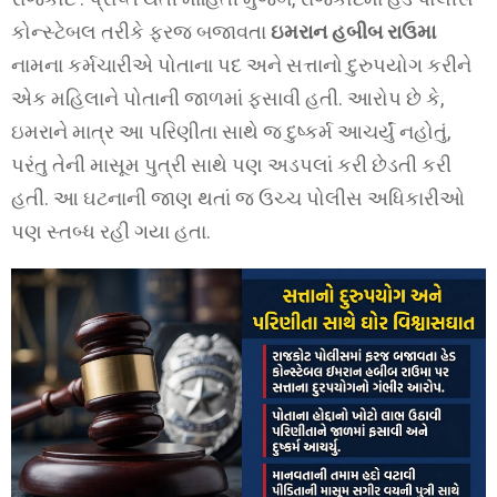
કોન્સ્ટેબલ તરીકે ફરજ બજાવતા
ઇમરાન હબીબ રાઉમા
નામના કર્મચારીએ પોતાના પદ અને સત્તાનો દુરુપયોગ કરીને
એક મહિલાને પોતાની જાળમાં ફસાવી હતી. આરોપ છે કે,
ઇમરાને માત્ર આ પરિણીતા સાથે જ દુષ્કર્મ આચર્યું નહોતું,
પરંતુ તેની માસૂમ પુત્રી સાથે પણ અડપલાં કરી છેડતી કરી
હતી. આ ઘટનાની જાણ થતાં જ ઉચ્ચ પોલીસ અધિકારીઓ
પણ સ્તબ્ધ રહી ગયા હતા.