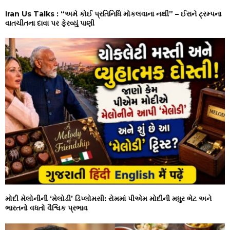
Iran Us Talks : “અમે કોઈ પ્રતિનિધિ મોકલવાના નથી” – ઈરાને ટ્રમ્પના
વાતચીતના દાવા પર ફેરવ્યું પાણી
મોદી મેલોનીની ‘મેલોડી’ ડિપ્લોમસી: રોમમાં પીએમ મોદીની મધુર ભેટ અને
ભારતનો વધતો વૈશ્વિક પ્રભાવ