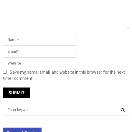
Save my name, email, and website in this browser for the next
time I comment.
S
e
a
S
r
c