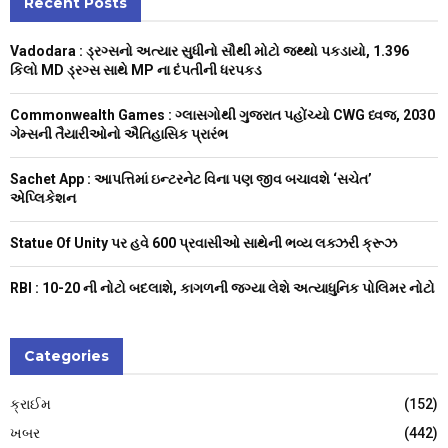
Recent Posts
E
h
f
A
Vadodara : ડ્રગ્સનો અત્યાર સુધીનો સૌથી મોટો જથ્થો પકડાયો, 1.396
o
કિલો MD ડ્રગ્સ સાથે MP ના દંપતીની ધરપકડ
r
R
:
Commonwealth Games : ગ્લાસગોથી ગુજરાત પહોંચ્યો CWG ધ્વજ, 2030
C
ગેમ્સની તૈયારીઓનો ઐતિહાસિક પ્રારંભ
H
Sachet App : આપત્તિમાં ઇન્ટરનેટ વિના પણ જીવ બચાવશે ‘સચેત’
એપ્લિકેશન
Statue Of Unity પર હવે 600 પ્રવાસીઓ સાથેની ભવ્ય લક્ઝરી ક્રૂઝ
RBI : ₹10-20 ની નોટો બદલાશે, કાગળની જગ્યા લેશે અત્યાધુનિક પોલિમર નોટો
Categories
ક્રાઈમ
(152)
ખબર
(442)