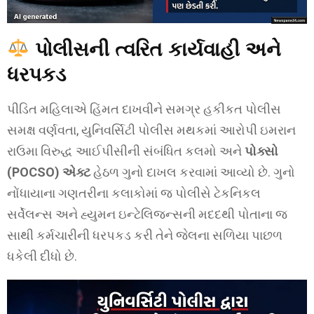
પોલીસની ત્વરિત કાર્યવાહી અને
ધરપકડ
પીડિત મહિલાએ હિંમત દાખવીને સમગ્ર હકીકત પોલીસ
સમક્ષ વર્ણવતા, યુનિવર્સિટી પોલીસ મથકમાં આરોપી ઇમરાન
રાઉમા વિરુદ્ધ આઈપીસીની સંબંધિત કલમો અને
પોક્સો
(POCSO) એક્ટ
હેઠળ ગુનો દાખલ કરવામાં આવ્યો છે. ગુનો
નોંધાયાના ગણતરીના કલાકોમાં જ પોલીસે ટેકનિકલ
સર્વેલન્સ અને હ્યુમન ઇન્ટેલિજન્સની મદદથી પોતાના જ
સાથી કર્મચારીની ધરપકડ કરી તેને જેલના સળિયા પાછળ
ધકેલી દીધો છે.