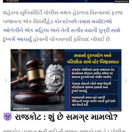
શહેરના યુનિવર્સિટી પોલીસ મથક હેઠળના વિસ્તારમાં ફરજ
બજાવતા એક વિધર્મી
હેડ કોન્સ્ટેબલે તમામ મર્યાદાઓ
ઓળંગીને એક મહિલા અને તેની સગીર વયની પુત્રી સાથે
દુષ્કર્મ આચર્યું
હોવાની ચોંકાવનારી ફરિયાદ નોંધાઈ છે.
રાજકોટ :
શું છે સમગ્ર મામલો?
રાજકોટ : પ્રાપ્ત થતી માહિતી મુજબ, રાજકોટમાં હેડ પોલીસ