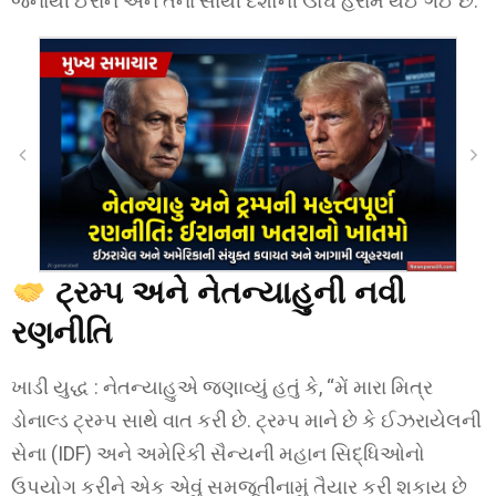
જેનાથી ઈરાન અને તેના સાથી દેશોની ઊંઘ હરામ થઈ ગઈ છે.
ટ્રમ્પ અને નેતન્યાહુની નવી
રણનીતિ
ખાડી યુદ્ધ : નેતન્યાહુએ જણાવ્યું હતું કે, “મેં મારા મિત્ર
ડોનાલ્ડ ટ્રમ્પ સાથે વાત કરી છે. ટ્રમ્પ માને છે કે ઈઝરાયેલની
સેના (IDF) અને અમેરિકી સૈન્યની મહાન સિદ્ધિઓનો
ઉપયોગ કરીને એક એવું સમજૂતીનામું તૈયાર કરી શકાય છે