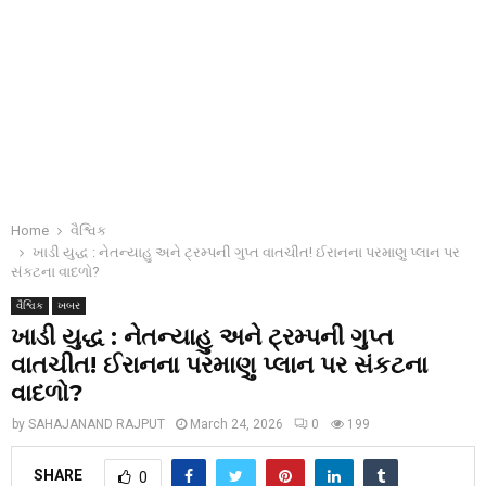
Home
વૈશ્વિક
ખાડી યુદ્ધ : નેતન્યાહુ અને ટ્રમ્પની ગુપ્ત વાતચીત! ઈરાનના પરમાણુ પ્લાન પર
સંકટના વાદળો?
વૈશ્વિક
ખબર
ખાડી યુદ્ધ : નેતન્યાહુ અને ટ્રમ્પની ગુપ્ત
વાતચીત! ઈરાનના પરમાણુ પ્લાન પર સંકટના
વાદળો?
by
SAHAJANAND RAJPUT
March 24, 2026
0
199
SHARE
0