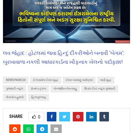
લવ જેહાદ : હોટલમાં જવા હિન્દુ દીકરીઓને બનાવી ‘બેગમ’:
બુરખાવાળા નકલી આધારકાર્ડના ખૌફનાક ખેલનો પર્દાફાશ!
NEWSPANE24
ઈઝરાયેલ ઈરાન યુદ્ધ
ઈરાન પરમાણુ કાર્યક્રમ
ખાડી યુદ્ધ
ગુજરાતી ન્યૂઝ
ડોનાલ્ડ ટ્રમ્પ
બેન્જામિન નેતન્યાહુ
મિડલ ઈસ્ટ ન્યૂઝ ગુજરાતી
લેબનોન હુમલો
હિઝબુલ્લાહ
SHARE
0