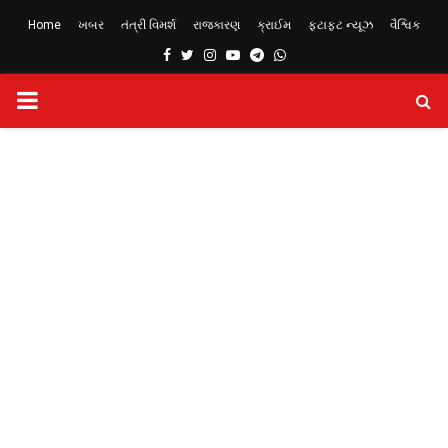
Home
ખબર
તંત્રી વિમર્શ
રાજકારણ
ક્રાઈમ
ફટાફટ ન્યૂઝ
વૈશ્વિક
Facebook
Twitter
Instagram
Youtube
Telegram
Whatsapp
PRIMARY
MENU