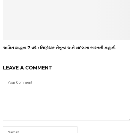
અમિત શાહના 7 વર્ષ : નિર્ણાયક નેતૃત્વ અને બદલાતા ભારતની કહાની
LEAVE A COMMENT