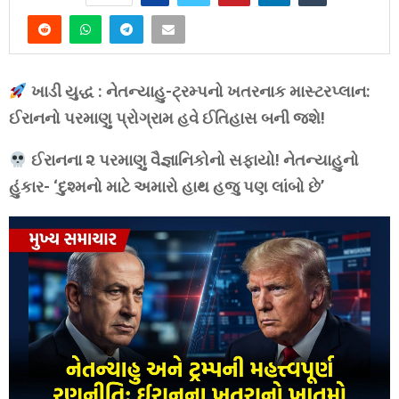
ખાડી યુદ્ધ : નેતન્યાહુ-ટ્રમ્પનો ખતરનાક માસ્ટરપ્લાન:
ઈરાનનો પરમાણુ પ્રોગ્રામ હવે ઈતિહાસ બની જશે!
ઈરાનના ૨ પરમાણુ વૈજ્ઞાનિકોનો સફાયો! નેતન્યાહુનો
હુંકાર- ‘દુશ્મનો માટે અમારો હાથ હજુ પણ લાંબો છે’