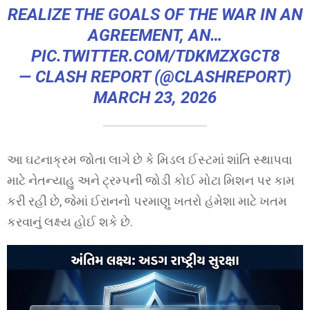
REALIZE THE GOALS OF THE WAR IN AN
AGREEMENT, AN…
PIC.TWITTER.COM/TDKMZXGCT8
— CLASH REPORT (@CLASHREPORT)
MARCH 23, 2026
આ ઘટનાક્રમ જોતા લાગે છે કે મિડલ ઈસ્ટમાં શાંતિ સ્થાપવા
માટે નેતન્યાહુ અને ટ્રમ્પની જોડી કોઈ મોટા મિશન પર કામ
કરી રહી છે, જેમાં ઈરાનનો પરમાણુ ખતરો હંમેશા માટે ખતમ
કરવાનું લક્ષ્ય હોઈ શકે છે.