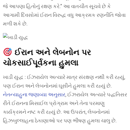
જે આપણા હિતોનું રક્ષણ કરે.” આ વાતચીત સૂચવે છે કે
આગામી દિવસોમાં ઈરાન વિરુદ્ધ વધુ આક્રમક રણનીતિ જોવા
મળી શકે છે.
ઈરાન અને લેબનોન પર
ચોકસાઈપૂર્વકના હુમલા
ખાડી યુદ્ધ : ઈઝરાયેલ અત્યારે માત્ર સંરક્ષણ નથી કરી રહ્યું,
પણ ઈરાન અને લેબનોનમાં ઘૂસીને હુમલા કરી રહ્યું છે.
નેતન્યાહુના જણાવ્યા અનુસાર
, ઈઝરાયેલ અત્યારે પદ્ધતિસર
રીતે ઈરાનના મિસાઈલ પ્રોગ્રામ અને તેના પરમાણુ
કાર્યક્રમને નષ્ટ કરી રહ્યું છે. આ ઉપરાંત, લેબનોનમાં
હિઝબુલ્લાહના ઠેકાણાઓ પર પણ ભીષણ હુમલા ચાલુ છે.