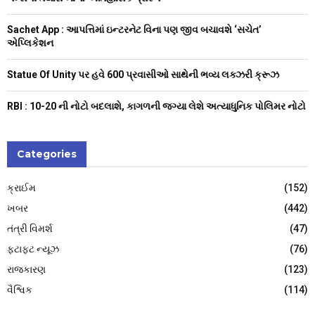
H
Sachet App : આપત્તિમાં ઇન્ટરનેટ વિના પણ જીવ બચાવશે ‘સચેત’
એપ્લિકેશન
Statue Of Unity પર હવે 600 પ્રવાસીઓ સાથેની ભવ્ય લક્ઝરી ક્રૂઝ
RBI : ₹10-20 ની નોટો બદલાશે, કાગળની જગ્યા લેશે અત્યાધુનિક પોલિમર નોટો
Categories
ક્રાઈમ
(152)
ખબર
(442)
તંત્રી વિમર્શ
(47)
ફટાફટ ન્યૂઝ
(76)
રાજકારણ
(123)
વૈશ્વિક
(114)