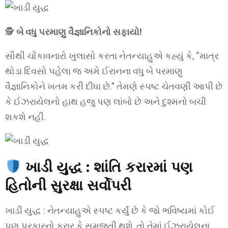
🕵️
બે વધુ પરમાણુ વૈજ્ઞાનિકોનો સફાયો!
સૌથી ચોંકાવનારો ખુલાસો કરતા નેતન્યાહુએ કહ્યું કે, “માત્ર
થોડા દિવસો પહેલા જ અમે ઈરાનના વધુ બે પરમાણુ
વૈજ્ઞાનિકોને ખતમ કરી દીધા છે.” તેમણે સ્પષ્ટ ચેતવણી આપી છે
કે ઈઝરાયેલનો હાથ હજુ પણ લાંબો છે અને દુશ્મનો બચી
શકશે નહીં.
ખાડી યુદ્ધ :
શાંતિ કરારમાં પણ
હિતોની સુરક્ષા સર્વોપરી
ખાડી યુદ્ધ : નેતન્યાહુએ સ્પષ્ટ કર્યું છે કે જો ભવિષ્યમાં કોઈ
પણ પ્રકારનો કરાર કે સમજૂતી થશે, તો તેમાં ઈઝરાયેલના