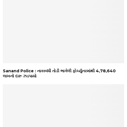
Sanand Police : નાકાબંધી તોડી ભાગેલી ફોર્ચ્યુનરમાંથી ₹4,78,640
લાખનો દારૂ ઝડપાયો