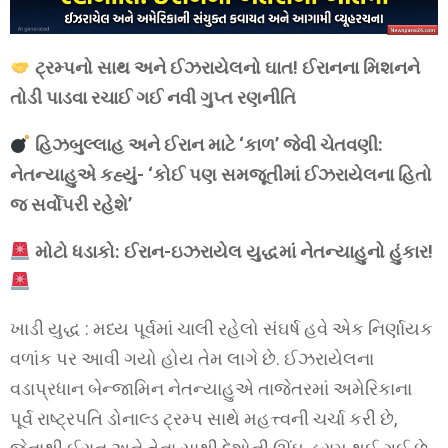
ટ્રમ્પનો સાથ અને ઈઝરાયેલનો ઘાત! ઈરાનના મિશનને
તોડી પાડવા રચાઈ ગઈ નવી ગુપ્ત રણનીતિ
હિઝબુલ્લાહ અને ઈરાન માટે ‘કાળ’ જેવી ચેતવણી:
નેતન્યાહુએ કહ્યું- ‘કોઈ પણ સમજૂતીમાં ઈઝરાયેલના હિતો
જ સર્વોપરી રહેશે’
મોટો ધડાકો: ઈરાન-ઇઝરાયેલ યુદ્ધમાં નેતન્યાહુનો હુંકાર!
ખાડી યુદ્ધ : મધ્ય પૂર્વમાં ચાલી રહેલો સંઘર્ષ હવે એક નિર્ણાયક
વળાંક પર આવી ગયો હોય તેમ લાગે છે. ઈઝરાયેલના
વડાપ્રધાન બેન્જામિન નેતન્યાહુએ તાજેતરમાં અમેરિકાના
પૂર્વ રાષ્ટ્રપતિ ડોનાલ્ડ ટ્રમ્પ સાથે મહત્ત્વની ચર્ચા કરી છે,