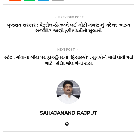
PREVIOUS POST
ગુજરાત સરકાર : પેટ્રોલ-ડીઝલને લઈ મોટી ખબર: શું ખરેખર અછત
સર્જાશે? જાણો હર્ષ સંઘવીનો ખુલાસો
NEXT POST
સ્ટંટ : ગોવાના બીચ પર ફોર્ચ્યુનરનો ‘ફિયાસ્કો’ : યુવકોને ગાડી ધોવી પડી
ભારે ! સીધા જેલ ભેગા થયા
SAHAJANAND RAJPUT