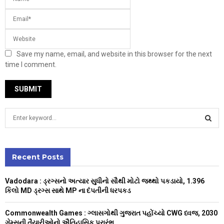
Save my name, email, and website in this browser for the next
time I comment.
S
e
a
S
r
c
Recent Posts
E
h
f
A
Vadodara : ડ્રગ્સનો અત્યાર સુધીનો સૌથી મોટો જથ્થો પકડાયો, 1.396
o
કિલો MD ડ્રગ્સ સાથે MP ના દંપતીની ધરપકડ
r
R
:
Commonwealth Games : ગ્લાસગોથી ગુજરાત પહોંચ્યો CWG ધ્વજ, 2030
C
ગેમ્સની તૈયારીઓનો ઐતિહાસિક પ્રારંભ