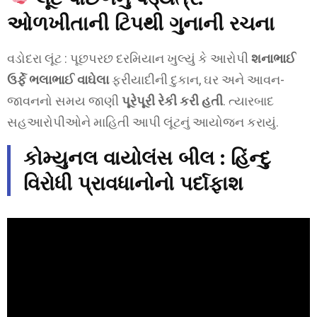
ઓળખીતાની ટિપથી ગુનાની રચના
વડોદરા લૂંટ : પૂછપરછ દરમિયાન ખુલ્યું કે આરોપી
શનાભાઈ
ઉર્ફે ભલાભાઈ વાઘેલા
ફરીયાદીની દુકાન, ઘર અને આવન-
જાવનનો સમય જાણી
પૂરેપૂરી રેકી કરી હતી
. ત્યારબાદ
સહઆરોપીઓને માહિતી આપી લૂંટનું આયોજન કરાયું.
કોમ્યુનલ વાયોલંસ બીલ : હિંન્દુ
વિરોધી પ્રાવધાનોનો પર્દાફાશ