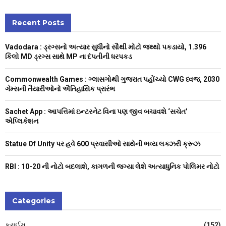
S
r
c
Recent Posts
E
h
f
A
Vadodara : ડ્રગ્સનો અત્યાર સુધીનો સૌથી મોટો જથ્થો પકડાયો, 1.396
o
કિલો MD ડ્રગ્સ સાથે MP ના દંપતીની ધરપકડ
r
R
:
Commonwealth Games : ગ્લાસગોથી ગુજરાત પહોંચ્યો CWG ધ્વજ, 2030
C
ગેમ્સની તૈયારીઓનો ઐતિહાસિક પ્રારંભ
H
Sachet App : આપત્તિમાં ઇન્ટરનેટ વિના પણ જીવ બચાવશે ‘સચેત’
એપ્લિકેશન
Statue Of Unity પર હવે 600 પ્રવાસીઓ સાથેની ભવ્ય લક્ઝરી ક્રૂઝ
RBI : ₹10-20 ની નોટો બદલાશે, કાગળની જગ્યા લેશે અત્યાધુનિક પોલિમર નોટો
Categories
ક્રાઈમ
(152)