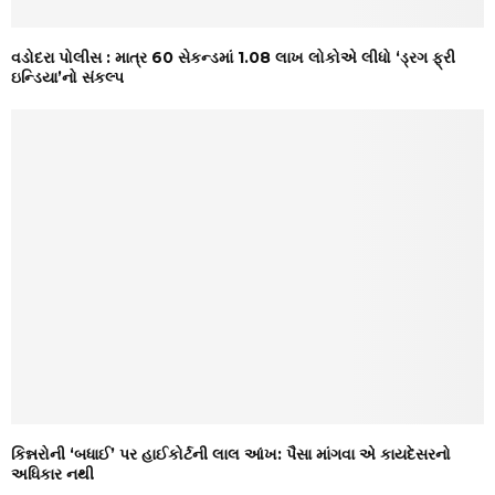
વડોદરા પોલીસ : માત્ર 60 સેકન્ડમાં 1.08 લાખ લોકોએ લીધો ‘ડ્રગ ફ્રી
ઇન્ડિયા’નો સંકલ્પ
કિન્નરોની ‘બધાઈ’ પર હાઈકોર્ટની લાલ આંખ: પૈસા માંગવા એ કાયદેસરનો
અધિકાર નથી