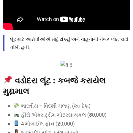
લૂંટ માટે આરોપીઓએ મોઢું ઢાંક્યું અને વાહનોની નંબર પ્લેટ કાઢી
નાંખી હતી.
વડોદરા લૂંટ : કબજે કરાયેલ
મુદ્દામાલ
ભારતીય + વિદેશી ચલણ (૨૦ દેશ)
હીરો એક્સટ્રીમ મોટરસાયકલ (₹80,000)
4 મોબાઈલ ફોન (₹20,000)
લૂંટમાં ઉપયોગ કરેલ વાહનો