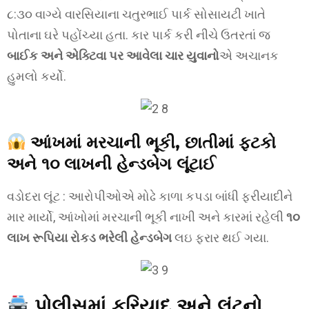
૮:૩૦ વાગ્યે વારસિયાના ચતુરભાઈ પાર્ક સોસાયટી ખાતે
પોતાના ઘરે પહોંચ્યા હતા. કાર પાર્ક કરી નીચે ઉતરતાં જ
બાઈક અને એક્ટિવા પર આવેલા ચાર યુવાનો
એ અચાનક
હુમલો કર્યો.
આંખમાં મરચાની ભૂકી, છાતીમાં ફટકો
અને ૧૦ લાખની હેન્ડબેગ લૂંટાઈ
વડોદરા લૂંટ : આરોપીઓએ મોઢે કાળા કપડા બાંધી ફરીયાદીને
માર માર્યો, આંખોમાં મરચાની ભૂકી નાખી અને કારમાં રહેલી
૧૦
લાખ રૂપિયા રોકડ ભરેલી હેન્ડબેગ
લઇ ફરાર થઈ ગયા.
પોલીસમાં ફરિયાદ અને લૂંટનો