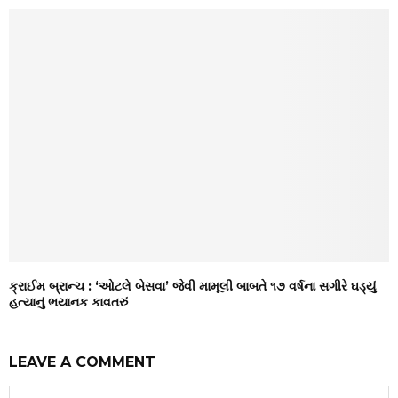
ક્રાઈમ બ્રાન્ચ : ‘ઓટલે બેસવા’ જેવી મામૂલી બાબતે ૧૭ વર્ષના સગીરે ઘડ્યું
હત્યાનું ભયાનક કાવતરું
LEAVE A COMMENT