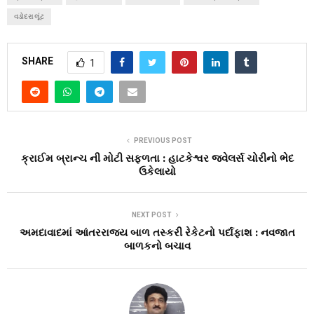
વડોદરા લૂંટ
SHARE
1
PREVIOUS POST
ક્રાઈમ બ્રાન્ચ ની મોટી સફળતા : હાટકેશ્વર જ્વેલર્સ ચોરીનો ભેદ
ઉકેલાયો
NEXT POST
અમદાવાદમાં આંતરરાજ્ય બાળ તસ્કરી રેકેટનો પર્દાફાશ : નવજાત
બાળકનો બચાવ