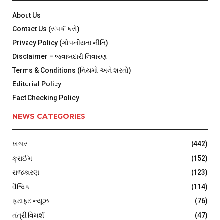
About Us
Contact Us (સંપર્ક કરો)
Privacy Policy (ગોપનીયતા નીતિ)
Disclaimer – જવાબદારી નિવારણ
Terms & Conditions (નિયમો અને શરતો)
Editorial Policy
Fact Checking Policy
NEWS CATEGORIES
ખબર
(442)
ક્રાઈમ
(152)
રાજકારણ
(123)
વૈશ્વિક
(114)
ફટાફટ ન્યૂઝ
(76)
તંત્રી વિમર્શ
(47)