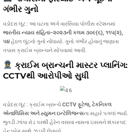
ગંભીર ગુનો
વડોદરા લૂંટ : આ ઘટના અંગે વારસિયા પોલીસ સ્ટેશનમાં
ભારતીય ન્યાય સંહિતા–૨૦૨૩ની કલમ ૩૦૯(૬), ૧૧૫(૨),
૫૪
હેઠળ લૂંટનો ગુનો નોંધાયો. ગુનો ગંભીર હોવાનું જણાતા
તપાસ ક્રાઈમ બ્રાન્ચને સોંપવામાં આવી.
ક્રાઈમ બ્રાન્ચની માસ્ટર પ્લાનિંગ:
CCTVથી આરોપીઓ સુધી
વડોદરા લૂંટ : ક્રાઈમ બ્રાન્ચે
CCTV ફૂટેજ, ટેકનિકલ
એનાલિસિસ અને હ્યુમન ઇન્ટેલિજન્સ
ના સહારે પગલાં ભર્યા.
ભુતડી ઝાંપા રોડ પરથી હેરેન વસાવા નામના ઇસમને શંકાસ્પદ
હેન્ડબેગ સાથે ઝડપી લેવાયો.