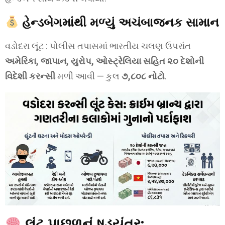
હેન્ડબેગમાંથી મળ્યું અચંબાજનક સામાન
વડોદરા લૂંટ : પોલીસ તપાસમાં ભારતીય ચલણ ઉપરાંત
અમેરિકા, જાપાન, યુરોપ, ઓસ્ટ્રેલિયા સહિત ૨૦ દેશોની
વિદેશી કરન્સી
મળી આવી — કુલ
૭,૮૦૮ નોટો
.
લૂંટ પાછળનું ષડ્યંત્ર: