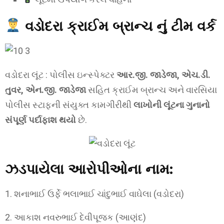
વડોદરા ક્રાઈમ બ્રાન્ચ નું ટીમ વર્ક
વડોદરા લૂંટ : પોલીસ ઇન્સ્પેક્ટર
આર.જી. જાડેજા, એચ.ડી.
તુવર, એન.જી. જાડેજા
સહિત ક્રાઈમ બ્રાન્ચ અને વારસિયા
પોલીસ સ્ટાફની સંયુક્ત કામગીરીથી
લાખોની લૂંટના ગુનાનો
સંપૂર્ણ પર્દાફાશ થયો
છે.
ઝડપાયેલા આરોપીઓના નામ:
1. શનાભાઈ ઉર્ફે ભલાભાઈ ચાંદુભાઈ વાઘેલા (વડોદરા)
2. આકાશ નવરુભાઈ દેવીપૂજક (આણંદ)