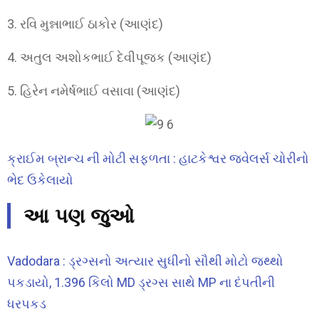
3. રવિ મુન્નાભાઈ ઠાકોર (આણંદ)
4. અતુલ અશોકભાઈ દેવીપૂજક (આણંદ)
5. હિરેન નમેર્ષભાઈ વસાવા (આણંદ)
ક્રાઈમ બ્રાન્ચ ની મોટી સફળતા : હાટકેશ્વર જ્વેલર્સ ચોરીનો
ભેદ ઉકેલાયો
આ પણ જુઓ
Vadodara : ડ્રગ્સનો અત્યાર સુધીનો સૌથી મોટો જથ્થો
પકડાયો, 1.396 કિલો MD ડ્રગ્સ સાથે MP ના દંપતીની
ધરપકડ