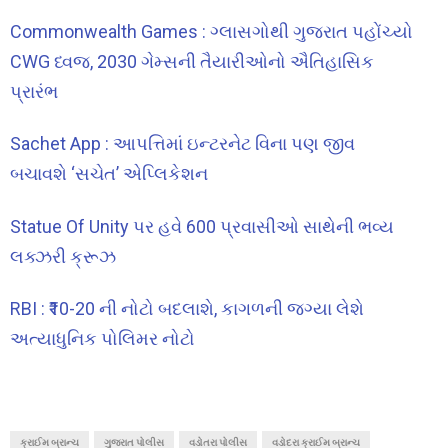
Commonwealth Games : ગ્લાસગોથી ગુજરાત પહોંચ્યો
CWG ધ્વજ, 2030 ગેમ્સની તૈયારીઓનો ઐતિહાસિક
પ્રારંભ
Sachet App : આપત્તિમાં ઇન્ટરનેટ વિના પણ જીવ
બચાવશે ‘સચેત’ એપ્લિકેશન
Statue Of Unity પર હવે 600 પ્રવાસીઓ સાથેની ભવ્ય
લક્ઝરી ક્રૂઝ
RBI : ₹10-20 ની નોટો બદલાશે, કાગળની જગ્યા લેશે
અત્યાધુનિક પોલિમર નોટો
ક્રાઈમ બ્રાન્ચ
ગુજરાત પોલીસ
વડોતરા પોલીસ
વડોદરા ક્રાઈમ બ્રાન્ચ