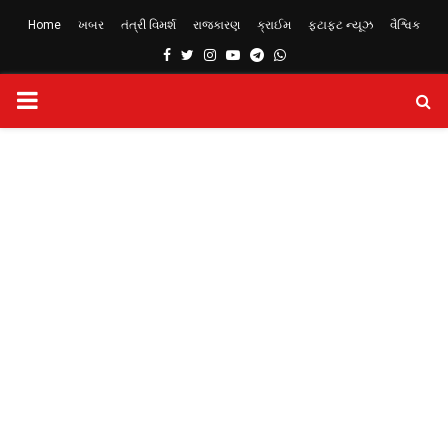
Home
ખબર
તંત્રી વિમર્શ
રાજકારણ
ક્રાઈમ
ફટાફટ ન્યૂઝ
વૈશ્વિક
Facebook
Twitter
Instagram
Youtube
Telegram
Whatsapp
PRIMARY
MENU