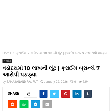
Home
ક્રાઈમ
વડોદરામાં 10 લાખની લૂંટ | ક્રાઈમ બ્રાન્ચે 7 આરોપી પકડ્યા
ક્રાઈમ
વડોદરામાં 10 લાખની લૂંટ | ક્રાઈમ બ્રાન્ચે 7
આરોપી પકડ્યા
by
SAHAJANAND RAJPUT
January 29, 2026
0
229
SHARE
1