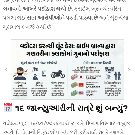
બનાવનો આખરે પર્દાફાશ થયો છે
. ક્રાઈમ બ્રાન્ચે ત્વરિત
પગલા લઈ
સાત આરોપીઓને પકડી પાડ્યા છે
અને લૂંટાયેલો
મુદ્દામાલ કબજે કર્યો છે.
૧૬ જાન્યુઆરીની રાત્રે શું બન્યું?
વડોદરા લૂંટ : ૧૬/૦૧/૨૦૨૬ના રોજ કારેલીબાગ વિસ્તાર નજીક
આવેલી પોતાની ગિફ્ટ શોપ બંધ કરી ફરીયાદી રાત્રે આશરે