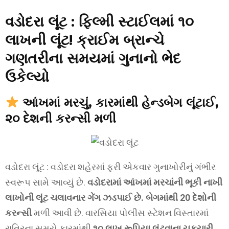
વડોદરા લૂંટ : ફિલ્મી સ્ટાઈલમાં ૧૦
લાખની લૂંટ! ક્રાઈમ બ્રાન્ચે
ગણતરીના સમયમાં ગુનાનો ભેદ
ઉકેલ્યો
આંખમાં મરચું, કારમાંથી હેન્ડબેગ લૂંટાઈ,
૨૦ દેશની કરન્સી મળી
વડોદરા લૂંટ : વડોદરા શહેરમાં ફરી એકવાર ગુનાખોરીનું ગંભીર
સ્વરૂપ સામે આવ્યું છે.
વડોદરામાં આંખમાં મરચાંની ભૂકી નાખી
લાખોની લૂંટ ચલાવનાર ગેંગ ઝડપાઈ છે. બેગમાંથી 20 દેશોની
કરન્સી
મળી આવી છે. વારસિયા પોલીસ સ્ટેશન વિસ્તારમાં
રાત્રિના સમયે કારમાંથી
૧૦ લાખ રૂપિયા લૂંટવાના ચકચારી