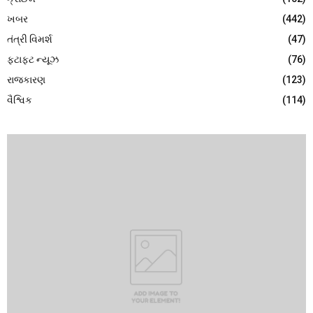
ખબર
(442)
તંત્રી વિમર્શ
(47)
ફટાફટ ન્યૂઝ
(76)
રાજકારણ
(123)
વૈશ્વિક
(114)